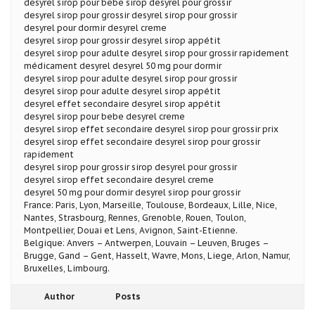
desyrel sirop pour bebe sirop desyrel pour grossir
desyrel sirop pour grossir desyrel sirop pour grossir
desyrel pour dormir desyrel creme
desyrel sirop pour grossir desyrel sirop appétit
desyrel sirop pour adulte desyrel sirop pour grossir rapidement
médicament desyrel desyrel 50 mg pour dormir
desyrel sirop pour adulte desyrel sirop pour grossir
desyrel sirop pour adulte desyrel sirop appétit
desyrel effet secondaire desyrel sirop appétit
desyrel sirop pour bebe desyrel creme
desyrel sirop effet secondaire desyrel sirop pour grossir prix
desyrel sirop effet secondaire desyrel sirop pour grossir
rapidement
desyrel sirop pour grossir sirop desyrel pour grossir
desyrel sirop effet secondaire desyrel creme
desyrel 50 mg pour dormir desyrel sirop pour grossir
France: Paris, Lyon, Marseille, Toulouse, Bordeaux, Lille, Nice,
Nantes, Strasbourg, Rennes, Grenoble, Rouen, Toulon,
Montpellier, Douai et Lens, Avignon, Saint-Etienne.
Belgique: Anvers – Antwerpen, Louvain – Leuven, Bruges –
Brugge, Gand – Gent, Hasselt, Wavre, Mons, Liege, Arlon, Namur,
Bruxelles, Limbourg.
Author
Posts