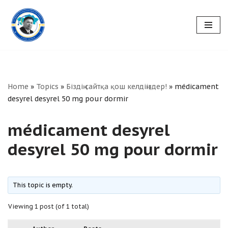
Skip
to
content
Home
»
Topics
»
Біздің сайтқа қош келдіңіздер!
»
médicament
desyrel desyrel 50 mg pour dormir
médicament desyrel
desyrel 50 mg pour dormir
This topic is empty.
Viewing 1 post (of 1 total)