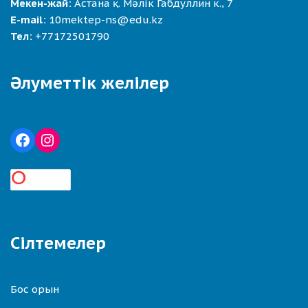
Мекен-жай:
Астана қ. Мәлік Габдуллин к., 7
E-mail:
10mektep-ns@edu.kz
Тел:
+77172501790
Әлуметтік желілер
Сілтемелер
Бос орын