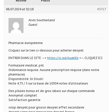
Author
Posts
06.07.2024 at 02:18
#3717
Alvin Southerland
Guest
Pharmacie européenne
Cliquez sur le lien ci-dessous pour acheter desyrel
ENTRER DANS LE SITE —>
https://is.gd/AuakKb
<— CLIQUEZ ICI
Formulaire medical: pill
Ordonnance requise: Aucune prescription requise (dans notre
pharmacie)
Disponibilité: In Stock!
Note 4,75 / 5 sur la base de 10304 votes d’utilisateurs
Des pilules bonus et de gros rabais sur chaque commande
Anonymat complet
Satisfaction garantie
sirop desyrel pour grossir desyrel effet secondaire
desyrel sirop pour grossir prix desyrel france