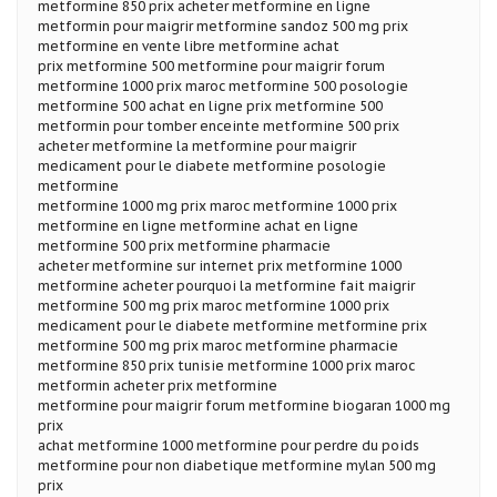
metformine 850 prix acheter metformine en ligne
metformin pour maigrir metformine sandoz 500 mg prix
metformine en vente libre metformine achat
prix metformine 500 metformine pour maigrir forum
metformine 1000 prix maroc metformine 500 posologie
metformine 500 achat en ligne prix metformine 500
metformin pour tomber enceinte metformine 500 prix
acheter metformine la metformine pour maigrir
medicament pour le diabete metformine posologie
metformine
metformine 1000 mg prix maroc metformine 1000 prix
metformine en ligne metformine achat en ligne
metformine 500 prix metformine pharmacie
acheter metformine sur internet prix metformine 1000
metformine acheter pourquoi la metformine fait maigrir
metformine 500 mg prix maroc metformine 1000 prix
medicament pour le diabete metformine metformine prix
metformine 500 mg prix maroc metformine pharmacie
metformine 850 prix tunisie metformine 1000 prix maroc
metformin acheter prix metformine
metformine pour maigrir forum metformine biogaran 1000 mg
prix
achat metformine 1000 metformine pour perdre du poids
metformine pour non diabetique metformine mylan 500 mg
prix