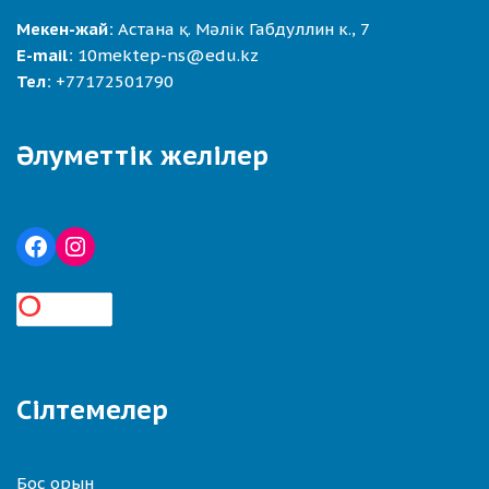
Мекен-жай:
Астана қ. Мәлік Габдуллин к., 7
E-mail:
10mektep-ns@edu.kz
Тел:
+77172501790
Әлуметтік желілер
Сілтемелер
Бос орын