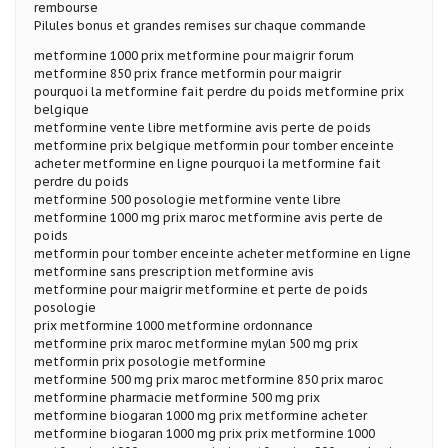
rembourse
Pilules bonus et grandes remises sur chaque commande
metformine 1000 prix metformine pour maigrir forum
metformine 850 prix france metformin pour maigrir
pourquoi la metformine fait perdre du poids metformine prix
belgique
metformine vente libre metformine avis perte de poids
metformine prix belgique metformin pour tomber enceinte
acheter metformine en ligne pourquoi la metformine fait
perdre du poids
metformine 500 posologie metformine vente libre
metformine 1000 mg prix maroc metformine avis perte de
poids
metformin pour tomber enceinte acheter metformine en ligne
metformine sans prescription metformine avis
metformine pour maigrir metformine et perte de poids
posologie
prix metformine 1000 metformine ordonnance
metformine prix maroc metformine mylan 500 mg prix
metformin prix posologie metformine
metformine 500 mg prix maroc metformine 850 prix maroc
metformine pharmacie metformine 500 mg prix
metformine biogaran 1000 mg prix metformine acheter
metformine biogaran 1000 mg prix prix metformine 1000