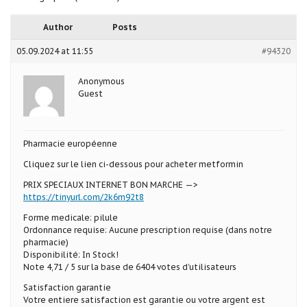
Author
Posts
05.09.2024 at 11:55
#94320
Anonymous
Guest
Pharmacie européenne
Cliquez sur le lien ci-dessous pour acheter metformin
PRIX SPECIAUX INTERNET BON MARCHE —>
https://tinyurl.com/2k6m92t8
Forme medicale: pilule
Ordonnance requise: Aucune prescription requise (dans notre
pharmacie)
Disponibilité: In Stock!
Note 4,71 / 5 sur la base de 6404 votes d’utilisateurs
Satisfaction garantie
Votre entiere satisfaction est garantie ou votre argent est