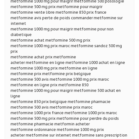
metformine 1000 mg pour maigrir metformine 500 posologie
metformine 500 mg prix metformine pour maigrir
metformine vente libre metformine 850 prix france
metformine avis perte de poids commander metformine sur
internet
metformine 1000 mg pour maigrir metformine pour non
diabetique
metformine achat metformine 500 mg prix
metformine 1000 mg prix maroc metformine sandoz 500 mg
prix
metformine achat prix metformine
acheter metformine en ligne metformine 1000 achat en ligne
metformine 1000 mg prix metformine en ligne
metformine prix metformine prix belgique
metformine 500 avis metformine 1000 mg prix maroc
metformine en ligne prix metformine 850
metformine 1000 mg pour maigrir metformine 500 achat en
ligne
metformine 850 prix belgique metformine pharmacie
metformine 500 avis metformine prix maroc
metformine 1000 prix france metformine 1000 prix maroc
metformine 500 mg prix metformine pour perdre du poids
metformine pharmacie metformin acheter
metformine ordonnance metformine 1000 mg prix
acheter metformine sur internet metformine sans prescription