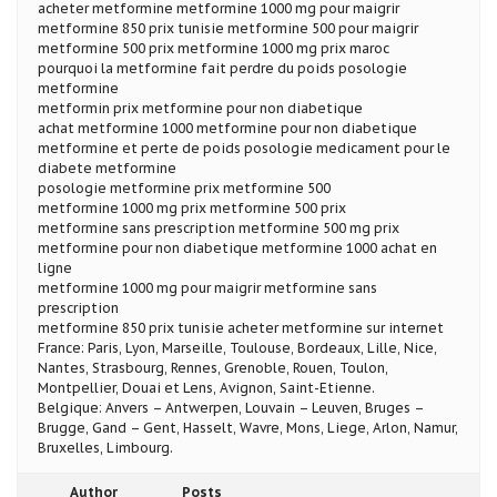
acheter metformine metformine 1000 mg pour maigrir
metformine 850 prix tunisie metformine 500 pour maigrir
metformine 500 prix metformine 1000 mg prix maroc
pourquoi la metformine fait perdre du poids posologie
metformine
metformin prix metformine pour non diabetique
achat metformine 1000 metformine pour non diabetique
metformine et perte de poids posologie medicament pour le
diabete metformine
posologie metformine prix metformine 500
metformine 1000 mg prix metformine 500 prix
metformine sans prescription metformine 500 mg prix
metformine pour non diabetique metformine 1000 achat en
ligne
metformine 1000 mg pour maigrir metformine sans
prescription
metformine 850 prix tunisie acheter metformine sur internet
France: Paris, Lyon, Marseille, Toulouse, Bordeaux, Lille, Nice,
Nantes, Strasbourg, Rennes, Grenoble, Rouen, Toulon,
Montpellier, Douai et Lens, Avignon, Saint-Etienne.
Belgique: Anvers – Antwerpen, Louvain – Leuven, Bruges –
Brugge, Gand – Gent, Hasselt, Wavre, Mons, Liege, Arlon, Namur,
Bruxelles, Limbourg.
Author
Posts