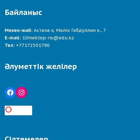
Байланыс
Мекен-жай:
Астана қ. Мәлік Габдуллин к., 7
E-mail:
10mektep-ns@edu.kz
Тел:
+77172501790
Әлуметтік желілер
Сілтемелер