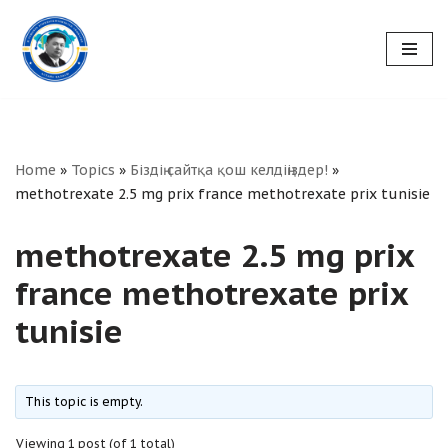
Skip
to
content
Home
»
Topics
»
Біздің сайтқа қош келдіңіздер!
»
methotrexate 2.5 mg prix france methotrexate prix tunisie
methotrexate 2.5 mg prix
france methotrexate prix
tunisie
This topic is empty.
Viewing 1 post (of 1 total)