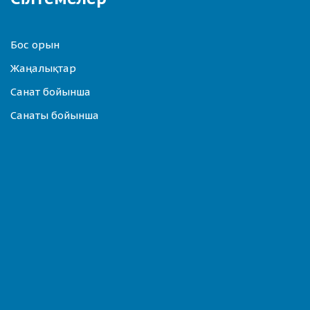
Бос орын
Жаңалықтар
Санат бойынша
Санаты бойынша