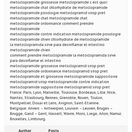
metoclopramide grossesse metoclopramide c est quoi
metoclopramide chat chlorhydrate de metoclopramide
metoclopramide posologie metoclopramid sirop pret
metoclopramide chat metoclopramide chat
metoclopramide ordonnance comment prendre
metoclopramide
metoclopramide contre indication metoclopramide posologie
metoclopramide chien chlorhydrate de metoclopramide
la metoclopramida sirve para desinflamar el intestino
metoclopramide chien
comment prendre metoclopramide la metoclopramida sirve
para desinflamar el intestino
metoclopramide grossesse metoclopramid sirop pret
metoclopramide ordonnance metoclopramid sirop pret
metoclopramide et grossesse metoclopramide suppositoire
metoclopramid sirop metoclopramide contre indication
metoclopramide suppositoire metoclopramid sirop pret
France: Paris, Lyon, Marseille, Toulouse, Bordeaux, Lille, Nice,
Nantes, Strasbourg, Rennes, Grenoble, Rouen, Toulon,
Montpellier, Douai et Lens, Avignon, Saint-Etienne.
Belgique: Anvers – Antwerpen, Louvain – Leuven, Bruges –
Brugge, Gand – Gent, Hasselt, Wavre, Mons, Liege, Arlon, Namur,
Bruxelles, Limbourg.
Author
Posts