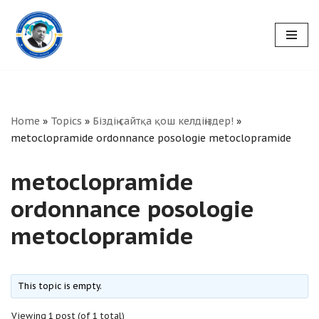
Skip
to
content
Home
»
Topics
»
Біздің сайтқа қош келдіңіздер!
»
metoclopramide ordonnance posologie metoclopramide
metoclopramide
ordonnance posologie
metoclopramide
This topic is empty.
Viewing 1 post (of 1 total)