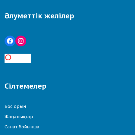
Әлуметтік желілер
Сілтемелер
Бос орын
Жаңалықтар
Санат бойынша