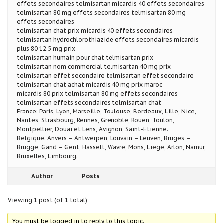
effets secondaires telmisartan micardis 40 effets secondaires
telmisartan 80 mg effets secondaires telmisartan 80 mg
effets secondaires
telmisartan chat prix micardis 40 effets secondaires
telmisartan hydrochlorothiazide effets secondaires micardis
plus 80 12.5 mg prix
telmisartan humain pour chat telmisartan prix
telmisartan nom commercial telmisartan 40 mg prix
telmisartan effet secondaire telmisartan effet secondaire
telmisartan chat achat micardis 40 mg prix maroc
micardis 80 prix telmisartan 80 mg effets secondaires
telmisartan effets secondaires telmisartan chat
France: Paris, Lyon, Marseille, Toulouse, Bordeaux, Lille, Nice,
Nantes, Strasbourg, Rennes, Grenoble, Rouen, Toulon,
Montpellier, Douai et Lens, Avignon, Saint-Etienne.
Belgique: Anvers – Antwerpen, Louvain – Leuven, Bruges –
Brugge, Gand – Gent, Hasselt, Wavre, Mons, Liege, Arlon, Namur,
Bruxelles, Limbourg.
Author
Posts
Viewing 1 post (of 1 total)
You must be logged in to reply to this topic.