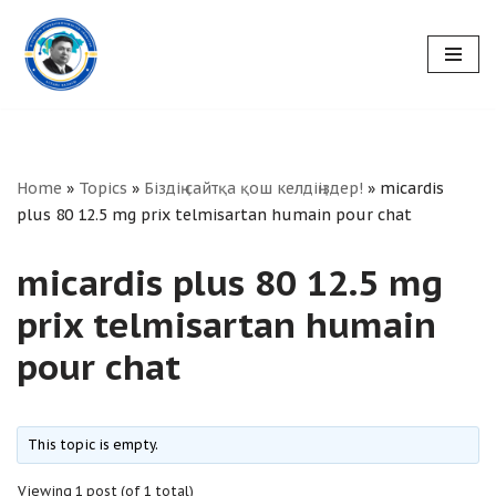
Skip
to
content
Home
»
Topics
»
Біздің сайтқа қош келдіңіздер!
»
micardis
plus 80 12.5 mg prix telmisartan humain pour chat
micardis plus 80 12.5 mg
prix telmisartan humain
pour chat
This topic is empty.
Viewing 1 post (of 1 total)