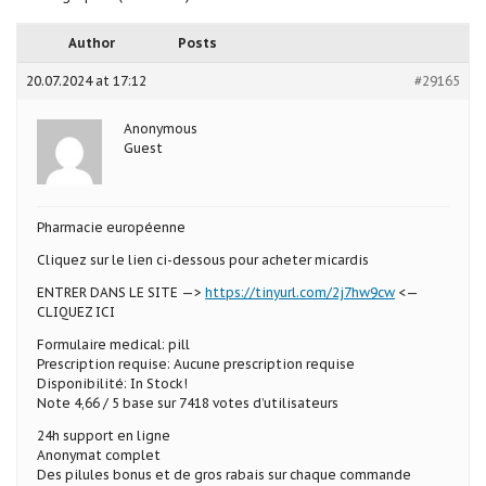
Author
Posts
20.07.2024 at 17:12
#29165
Anonymous
Guest
Pharmacie européenne
Cliquez sur le lien ci-dessous pour acheter micardis
ENTRER DANS LE SITE —>
https://tinyurl.com/2j7hw9cw
<—
CLIQUEZ ICI
Formulaire medical: pill
Prescription requise: Aucune prescription requise
Disponibilité: In Stock!
Note 4,66 / 5 base sur 7418 votes d’utilisateurs
24h support en ligne
Anonymat complet
Des pilules bonus et de gros rabais sur chaque commande