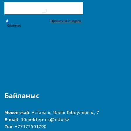
Байланыс
Мекен-жай:
Астана қ. Мәлік Габдуллин к., 7
E-mail:
10mektep-ns@edu.kz
Тел:
+77172501790