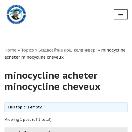
Skip
to
content
Home
»
Topics
»
Біздің сайтқа қош келдіңіздер!
»
minocycline
acheter minocycline cheveux
minocycline acheter
minocycline cheveux
This topic is empty.
Viewing 1 post (of 1 total)