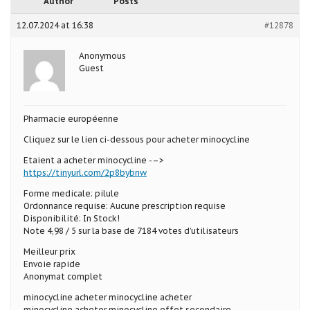
Author
Posts
12.07.2024 at 16:38
#12878
Anonymous
Guest
Pharmacie européenne
Cliquez sur le lien ci-dessous pour acheter minocycline
Etaient a acheter minocycline -–>
https://tinyurl.com/2p8bybnw
Forme medicale: pilule
Ordonnance requise: Aucune prescription requise
Disponibilité: In Stock!
Note 4,98 / 5 sur la base de 7184 votes d’utilisateurs
Meilleur prix
Envoie rapide
Anonymat complet
minocycline acheter minocycline acheter
minocycline acheter minocycline effet secondaire