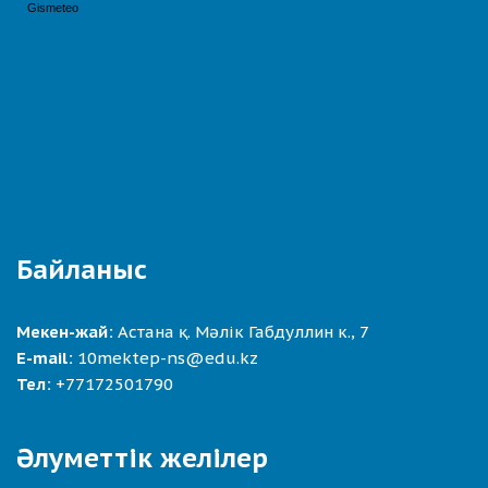
Байланыс
Мекен-жай:
Астана қ. Мәлік Габдуллин к., 7
E-mail:
10mektep-ns@edu.kz
Тел:
+77172501790
Әлуметтік желілер