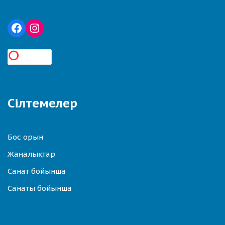
Сілтемелер
Бос орын
Жаңалықтар
Санат бойынша
Санаты бойынша