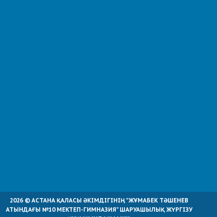
2026 © АСТАНА ҚАЛАСЫ ӘКІМДІГІНІҢ "ЖҰМАБЕК ТӘШЕНЕВ
АТЫНДАҒЫ №10 МЕКТЕП-ГИМНАЗИЯ" ШАРУАШЫЛЫҚ ЖҮРГІЗУ