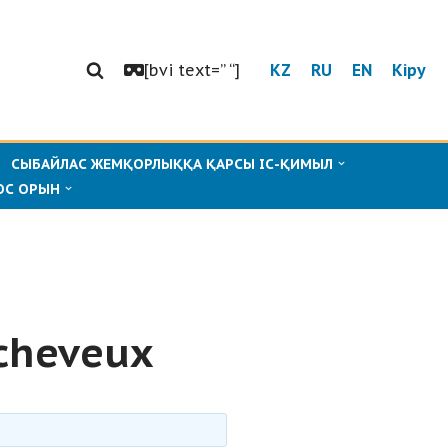
[bvi text=” “]
KZ
RU
EN
Кіру
СЫБАЙЛАС ЖЕМҚОРЛЫҚҚА ҚАРСЫ ІС-ҚИМЫЛ
ОС ОРЫН
 cheveux