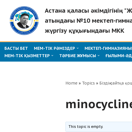
Астана қаласы әкімдігінің 
Skip
атындағы №10 мектеп-гимн
to
жүргізу құқығындағы МКК
content
БАСТЫ БЕТ
МЕМ-ТІК РӘМІЗДЕР
МЕКТЕП-ГИМНАЗИЯНЫҢ
МЕМ-ТІК ҚЫЗМЕТТЕР
ТӘРБИЕ ЖҰМЫСЫ
ҒЫЛЫМИ-ӘД
Home
»
Topics
»
Біздің сайтқа қо
minocyclin
This topic is empty.