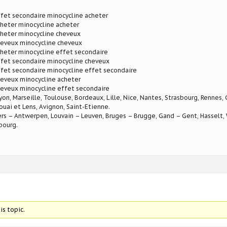
fet secondaire minocycline acheter
heter minocycline acheter
cheter minocycline cheveux
heveux minocycline cheveux
heter minocycline effet secondaire
ffet secondaire minocycline cheveux
ffet secondaire minocycline effet secondaire
heveux minocycline acheter
heveux minocycline effet secondaire
Lyon, Marseille, Toulouse, Bordeaux, Lille, Nice, Nantes, Strasbourg, Rennes,
ouai et Lens, Avignon, Saint-Etienne.
rs – Antwerpen, Louvain – Leuven, Bruges – Brugge, Gand – Gent, Hasselt, W
bourg.
is topic.