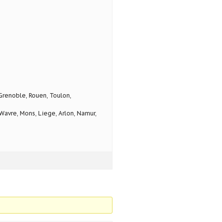
 Grenoble, Rouen, Toulon,
avre, Mons, Liege, Arlon, Namur,