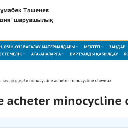
"Жұмабек Тәшенев
азия" шаруашылық
 ӨЗІН-ӨЗІ БАҒАЛАУ МАТЕРИАЛДАРЫ
МЕКТЕП
ЗАҢДАР
ІСТЕМЕЛІК
АТА-АНАЛАРҒА
ВИРТУАЛДЫ ҚАБЫЛДАУ
Б
ш келдіңіздер!
»
minocycline acheter minocycline cheveux
e acheter minocycline