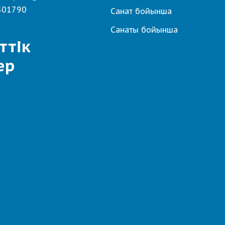
501790
Санат бойынша
Санаты бойынша
ттік
ер