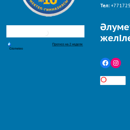
Тел:
+77172
Әлуме
желіл