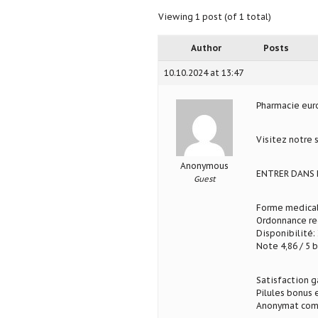
Viewing 1 post (of 1 total)
Author
Posts
10.10.2024 at 13:47
Pharmacie eu
Visitez notre 
Anonymous
ENTRER DANS 
Guest
Forme medical
Ordonnance req
Disponibilité: 
Note 4,86 / 5 b
Satisfaction g
Pilules bonus
Anonymat com