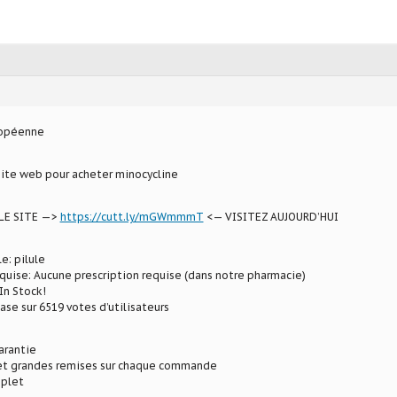
ropéenne
site web pour acheter minocycline
LE SITE —>
https://cutt.ly/mGWmmmT
<— VISITEZ AUJOURD’HUI
e: pilule
uise: Aucune prescription requise (dans notre pharmacie)
In Stock!
ase sur 6519 votes d’utilisateurs
arantie
 et grandes remises sur chaque commande
plet