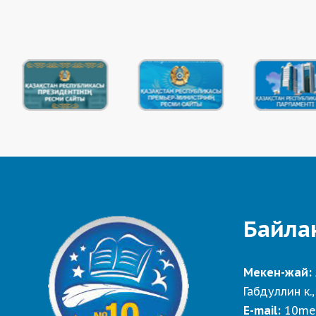
Байла
Мекен-жай:
Габдуллин к.,
E-mail:
10me