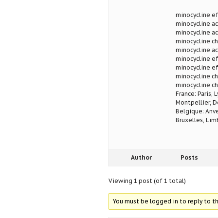
minocycline ef
minocycline ac
minocycline a
minocycline c
minocycline ac
minocycline e
minocycline e
minocycline c
minocycline c
France: Paris, 
Montpellier, D
Belgique: Anve
Bruxelles, Lim
Author
Posts
Viewing 1 post (of 1 total)
You must be logged in to reply to th