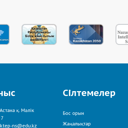
ныс
Сілтемелер
Астана қ. Мәлік
Бос орын
 7
Жаңалықтар
ktep-ns@edu.kz