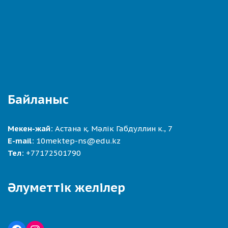
Байланыс
Мекен-жай:
Астана қ. Мәлік Габдуллин к., 7
E-mail:
10mektep-ns@edu.kz
Тел:
+77172501790
Әлуметтік желілер