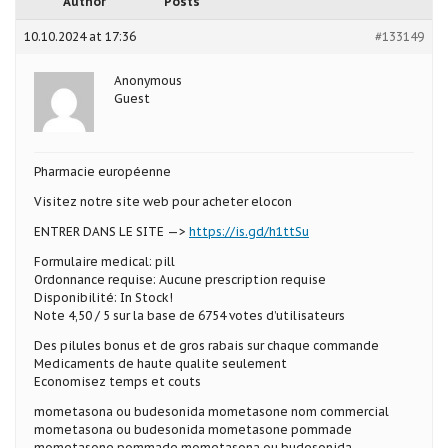
Author
Posts
10.10.2024 at 17:36
#133149
Anonymous
Guest
Pharmacie européenne
Visitez notre site web pour acheter elocon
ENTRER DANS LE SITE —>
https://is.gd/h1ttSu
Formulaire medical: pill
Ordonnance requise: Aucune prescription requise
Disponibilité: In Stock!
Note 4,50 / 5 sur la base de 6754 votes d’utilisateurs
Des pilules bonus et de gros rabais sur chaque commande
Medicaments de haute qualite seulement
Economisez temps et couts
mometasona ou budesonida mometasone nom commercial
mometasona ou budesonida mometasone pommade
mometasone pommade mometasona ou budesonida