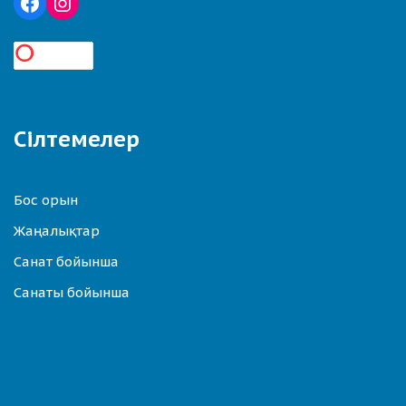
Сілтемелер
Бос орын
Жаңалықтар
Санат бойынша
Санаты бойынша