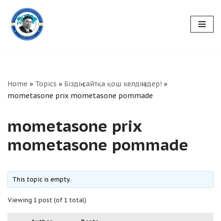
Skip
to
content
Home
»
Topics
»
Біздің сайтқа қош келдіңіздер!
»
mometasone prix mometasone pommade
mometasone prix
mometasone pommade
This topic is empty.
Viewing 1 post (of 1 total)