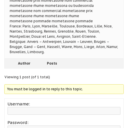
mometasone prix mometasone nom commercial
mometasone rhume mometasona ou budesonida
mometasone nom commercial mometasone prix
mometasone rhume mometasone rhume
mometasone pommade mometasone pommade
France: Paris, Lyon, Marseille, Toulouse, Bordeaux, Lille, Nice,
Nantes, Strasbourg, Rennes, Grenoble, Rouen, Toulon,
Montpellier, Douai et Lens, Avignon, Saint-Etienne.
Belgique: Anvers – Antwerpen, Louvain – Leuven, Bruges –
Brugge, Gand – Gent, Hasselt, Wavre, Mons, Liege, Arlon, Namur,
Bruxelles, Limbourg.
Author
Posts
Viewing 1 post (of 1 total)
You must be logged in to reply to this topic.
Username:
Password: