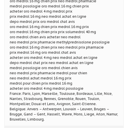
oro medrol 16 mg chien prix neo medrol pharmacie
medrol posologie oro medrol 16 mg chien prix
acheter oro medrol 4 mg medrol prix
prix medrol 16 mg neo medrol achat en ligne
depo medrol prix oro medrol chat avis
oro medrol 16 mg chien prix medrol 16 mg prix
oro medrol 16 mg chien prix prix solumedrol 40 mg
oro medrol chien avis acheter neo medrol
neo medrol prix pharmacie methylprednisolone posologie
oro medrol 16 mg chien prix neo medrol prix pharmacie
prix medrol 16 mg oro medrol chat avis
acheter oro medrol 4 mg neo medrol achat en ligne
depo medrol chat prix neo medrol achat en ligne
medrol posologie oro medrol chien avis
neo medrol prix pharmacie medrol pour chien
neo medrol achat medrol 16 mg prix
medrol pour chien prix medrol 16 mg
acheter oro medrol 4 mg medrol posologie
France: Paris, Lyon, Marseille, Toulouse, Bordeaux, Lille, Nice,
Nantes, Strasbourg, Rennes, Grenoble, Rouen, Toulon,
Montpellier, Douai et Lens, Avignon, Saint-Etienne.
Belgique: Anvers – Antwerpen, Louvain – Leuven, Bruges –
Brugge, Gand – Gent, Hasselt, Wavre, Mons, Liege, Arlon, Namur,
Bruxelles, Limbourg.