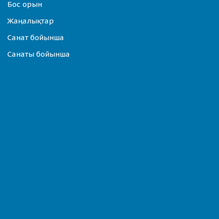
Бос орын
Жаңалықтар
Санат бойынша
Санаты бойынша