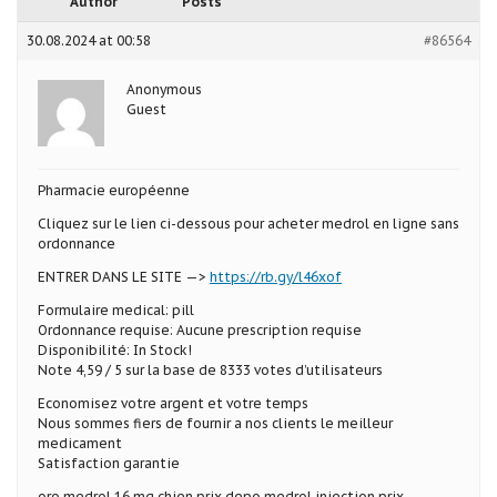
Author
Posts
30.08.2024 at 00:58
#86564
Anonymous
Guest
Pharmacie européenne
Cliquez sur le lien ci-dessous pour acheter medrol en ligne sans
ordonnance
ENTRER DANS LE SITE —>
https://rb.gy/l46xof
Formulaire medical: pill
Ordonnance requise: Aucune prescription requise
Disponibilité: In Stock!
Note 4,59 / 5 sur la base de 8333 votes d’utilisateurs
Economisez votre argent et votre temps
Nous sommes fiers de fournir a nos clients le meilleur
medicament
Satisfaction garantie
oro medrol 16 mg chien prix depo medrol injection prix