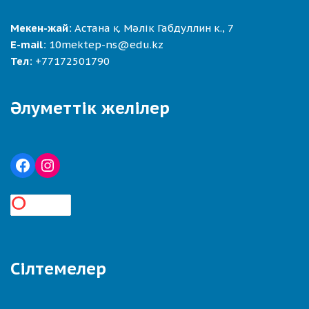
Мекен-жай:
Астана қ. Мәлік Габдуллин к., 7
E-mail:
10mektep-ns@edu.kz
Тел:
+77172501790
Әлуметтік желілер
Сілтемелер