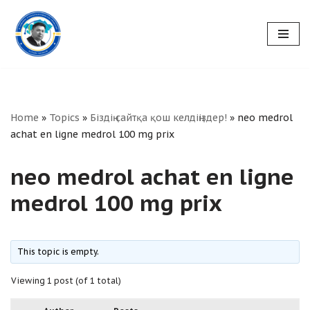
Skip
to
content
Home
»
Topics
»
Біздің сайтқа қош келдіңіздер!
»
neo medrol
achat en ligne medrol 100 mg prix
neo medrol achat en ligne
medrol 100 mg prix
This topic is empty.
Viewing 1 post (of 1 total)