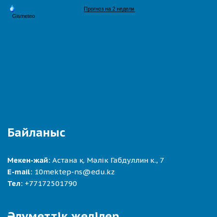
Байланыс
Мекен-жай:
Астана қ. Мәлік Габдуллин к., 7
E-mail:
10mektep-ns@edu.kz
Тел:
+77172501790
Әлуметтік желілер