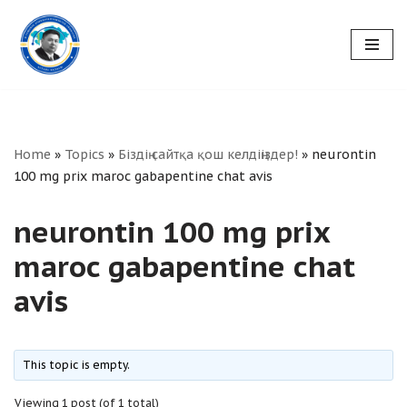
Skip
to
content
Home
»
Topics
»
Біздің сайтқа қош келдіңіздер!
»
neurontin
100 mg prix maroc gabapentine chat avis
neurontin 100 mg prix
maroc gabapentine chat
avis
This topic is empty.
Viewing 1 post (of 1 total)