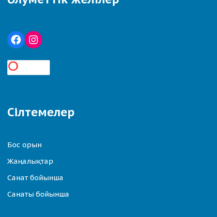
Сілтемелер
Бос орын
Жаңалықтар
Санат бойынша
Санаты бойынша