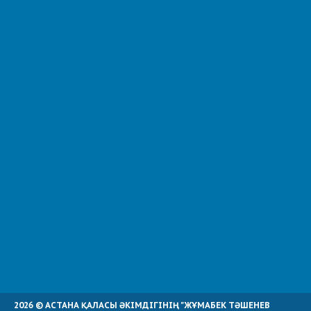
2026 © АСТАНА ҚАЛАСЫ ӘКІМДІГІНІҢ "ЖҰМАБЕК ТӘШЕНЕВ