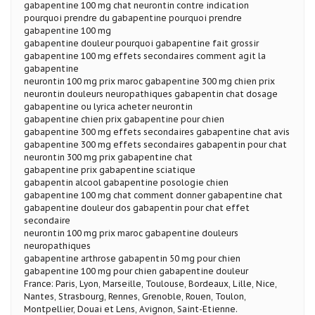
gabapentine 100 mg chat neurontin contre indication
pourquoi prendre du gabapentine pourquoi prendre
gabapentine 100 mg
gabapentine douleur pourquoi gabapentine fait grossir
gabapentine 100 mg effets secondaires comment agit la
gabapentine
neurontin 100 mg prix maroc gabapentine 300 mg chien prix
neurontin douleurs neuropathiques gabapentin chat dosage
gabapentine ou lyrica acheter neurontin
gabapentine chien prix gabapentine pour chien
gabapentine 300 mg effets secondaires gabapentine chat avis
gabapentine 300 mg effets secondaires gabapentin pour chat
neurontin 300 mg prix gabapentine chat
gabapentine prix gabapentine sciatique
gabapentin alcool gabapentine posologie chien
gabapentine 100 mg chat comment donner gabapentine chat
gabapentine douleur dos gabapentin pour chat effet
secondaire
neurontin 100 mg prix maroc gabapentine douleurs
neuropathiques
gabapentine arthrose gabapentin 50 mg pour chien
gabapentine 100 mg pour chien gabapentine douleur
France: Paris, Lyon, Marseille, Toulouse, Bordeaux, Lille, Nice,
Nantes, Strasbourg, Rennes, Grenoble, Rouen, Toulon,
Montpellier, Douai et Lens, Avignon, Saint-Etienne.