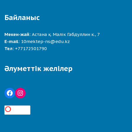
Байланыс
Мекен-жай:
Астана қ. Мәлік Габдуллин к., 7
E-mail:
10mektep-ns@edu.kz
Тел:
+77172501790
Әлуметтік желілер