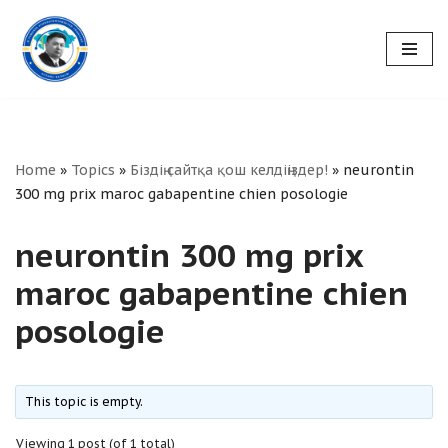
Skip
to
content
Home
»
Topics
»
Біздің сайтқа қош келдіңіздер!
»
neurontin
300 mg prix maroc gabapentine chien posologie
neurontin 300 mg prix
maroc gabapentine chien
posologie
This topic is empty.
Viewing 1 post (of 1 total)