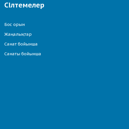
Сілтемелер
Бос орын
Жаңалықтар
Санат бойынша
Санаты бойынша