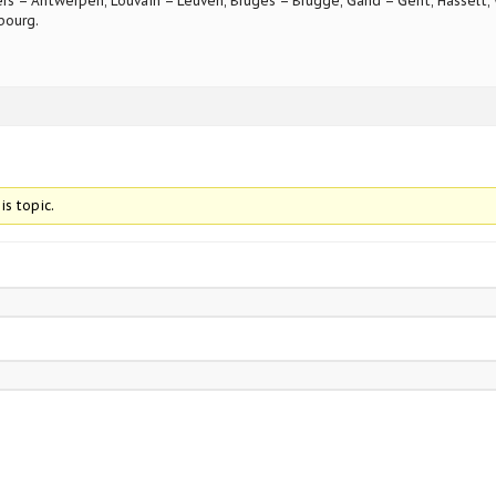
rs – Antwerpen, Louvain – Leuven, Bruges – Brugge, Gand – Gent, Hasselt, W
bourg.
is topic.