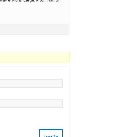
avre, Mons, Liege, Arlon, Namur,
Log In