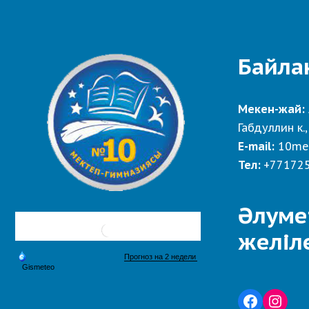
Байла
Мекен-жай:
Габдуллин к.,
E-mail:
10me
Тел:
+77172
Әлуме
желіл