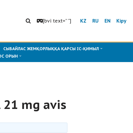
[bvi text=” “]
KZ
RU
EN
Кіру
СЫБАЙЛАС ЖЕМҚОРЛЫҚҚА ҚАРСЫ ІС-ҚИМЫЛ
ОС ОРЫН
l 21 mg avis