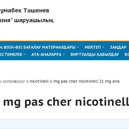
"Жұмабек Тәшенев
азия" шаруашылық
 ӨЗІН-ӨЗІ БАҒАЛАУ МАТЕРИАЛДАРЫ
МЕКТЕП
ЗАҢДАР
ІСТЕМЕЛІК
АТА-АНАЛАРҒА
ВИРТУАЛДЫ ҚАБЫЛДАУ
Б
ш келдіңіздер!
»
nicotinell 1 mg pas cher nicotinell 21 mg avis
1 mg pas cher nicotinel