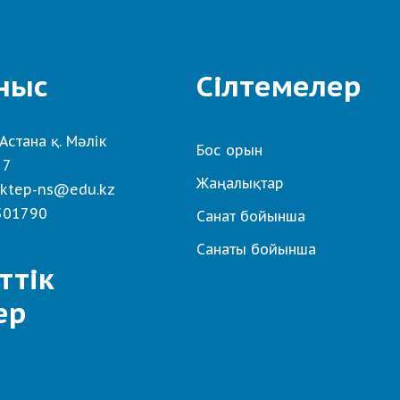
ныс
Сілтемелер
Астана қ. Мәлік
Бос орын
 7
Жаңалықтар
ktep-ns@edu.kz
501790
Санат бойынша
Санаты бойынша
ттік
ер