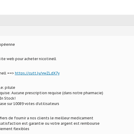
ropéenne
site web pour acheter nicotinell
nell ==>
https://cutt.ly/vwZLdX7y
e: pilule
uise: Aucune prescription requise (dans notre pharmacie)
In Stock!
ase sur 10089 votes d’utilisateurs
ers de fournir a nos clients le meilleur medicament
satisfaction est garantie ou votre argent est rembourse
iement flexibles