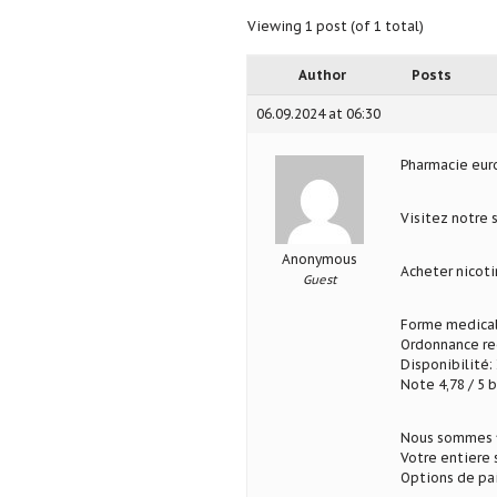
Viewing 1 post (of 1 total)
Author
Posts
06.09.2024 at 06:30
Pharmacie eu
Visitez notre 
Anonymous
Acheter nicoti
Guest
Forme medical
Ordonnance req
Disponibilité: 
Note 4,78 / 5 b
Nous sommes fi
Votre entiere 
Options de pa