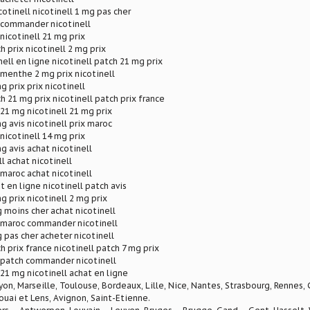
tinell nicotinell 1 mg pas cher
l commander nicotinell
 nicotinell 21 mg prix
h prix nicotinell 2 mg prix
nell en ligne nicotinell patch 21 mg prix
l menthe 2 mg prix nicotinell
g prix prix nicotinell
h 21 mg prix nicotinell patch prix france
 21 mg nicotinell 21 mg prix
g avis nicotinell prix maroc
 nicotinell 14 mg prix
g avis achat nicotinell
l achat nicotinell
 maroc achat nicotinell
t en ligne nicotinell patch avis
g prix nicotinell 2 mg prix
g moins cher achat nicotinell
x maroc commander nicotinell
g pas cher acheter nicotinell
h prix france nicotinell patch 7 mg prix
l patch commander nicotinell
 21 mg nicotinell achat en ligne
Lyon, Marseille, Toulouse, Bordeaux, Lille, Nice, Nantes, Strasbourg, Rennes,
ouai et Lens, Avignon, Saint-Etienne.