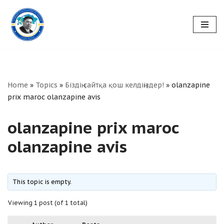
Skip
to
content
Home
»
Topics
»
Біздің сайтқа қош келдіңіздер!
»
olanzapine
prix maroc olanzapine avis
olanzapine prix maroc
olanzapine avis
This topic is empty.
Viewing 1 post (of 1 total)