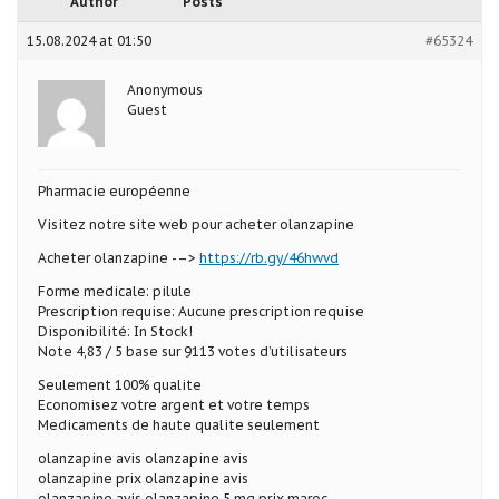
Author
Posts
15.08.2024 at 01:50
#65324
Anonymous
Guest
Pharmacie européenne
Visitez notre site web pour acheter olanzapine
Acheter olanzapine -–>
https://rb.gy/46hwvd
Forme medicale: pilule
Prescription requise: Aucune prescription requise
Disponibilité: In Stock!
Note 4,83 / 5 base sur 9113 votes d’utilisateurs
Seulement 100% qualite
Economisez votre argent et votre temps
Medicaments de haute qualite seulement
olanzapine avis olanzapine avis
olanzapine prix olanzapine avis
olanzapine avis olanzapine 5 mg prix maroc