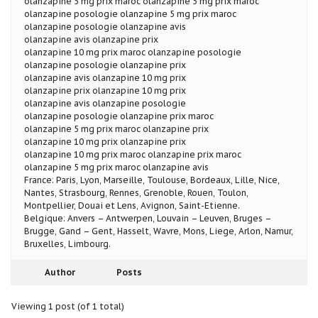
olanzapine 5 mg prix maroc olanzapine 5 mg prix maroc
olanzapine posologie olanzapine 5 mg prix maroc
olanzapine posologie olanzapine avis
olanzapine avis olanzapine prix
olanzapine 10 mg prix maroc olanzapine posologie
olanzapine posologie olanzapine prix
olanzapine avis olanzapine 10 mg prix
olanzapine prix olanzapine 10 mg prix
olanzapine avis olanzapine posologie
olanzapine posologie olanzapine prix maroc
olanzapine 5 mg prix maroc olanzapine prix
olanzapine 10 mg prix olanzapine prix
olanzapine 10 mg prix maroc olanzapine prix maroc
olanzapine 5 mg prix maroc olanzapine avis
France: Paris, Lyon, Marseille, Toulouse, Bordeaux, Lille, Nice,
Nantes, Strasbourg, Rennes, Grenoble, Rouen, Toulon,
Montpellier, Douai et Lens, Avignon, Saint-Etienne.
Belgique: Anvers – Antwerpen, Louvain – Leuven, Bruges –
Brugge, Gand – Gent, Hasselt, Wavre, Mons, Liege, Arlon, Namur,
Bruxelles, Limbourg.
Author
Posts
Viewing 1 post (of 1 total)