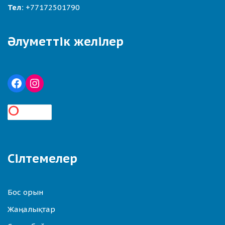
Тел:
+77172501790
Әлуметтік желілер
Сілтемелер
Бос орын
Жаңалықтар