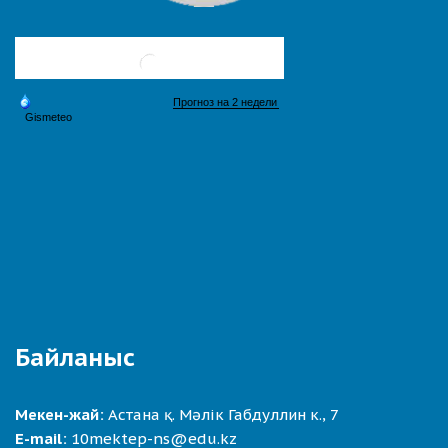
Байланыс
Мекен-жай:
Астана қ. Мәлік Габдуллин к., 7
E-mail:
10mektep-ns@edu.kz