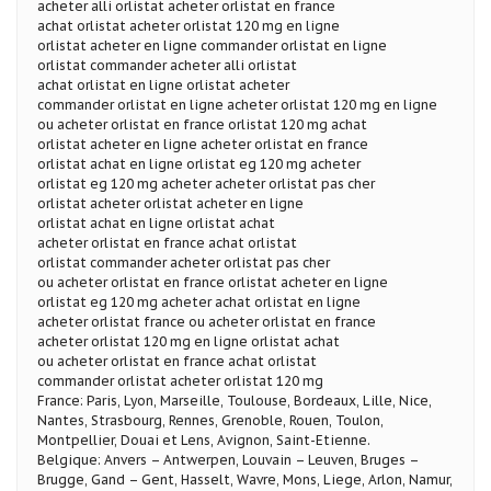
acheter alli orlistat acheter orlistat en france
achat orlistat acheter orlistat 120 mg en ligne
orlistat acheter en ligne commander orlistat en ligne
orlistat commander acheter alli orlistat
achat orlistat en ligne orlistat acheter
commander orlistat en ligne acheter orlistat 120 mg en ligne
ou acheter orlistat en france orlistat 120 mg achat
orlistat acheter en ligne acheter orlistat en france
orlistat achat en ligne orlistat eg 120 mg acheter
orlistat eg 120 mg acheter acheter orlistat pas cher
orlistat acheter orlistat acheter en ligne
orlistat achat en ligne orlistat achat
acheter orlistat en france achat orlistat
orlistat commander acheter orlistat pas cher
ou acheter orlistat en france orlistat acheter en ligne
orlistat eg 120 mg acheter achat orlistat en ligne
acheter orlistat france ou acheter orlistat en france
acheter orlistat 120 mg en ligne orlistat achat
ou acheter orlistat en france achat orlistat
commander orlistat acheter orlistat 120 mg
France: Paris, Lyon, Marseille, Toulouse, Bordeaux, Lille, Nice,
Nantes, Strasbourg, Rennes, Grenoble, Rouen, Toulon,
Montpellier, Douai et Lens, Avignon, Saint-Etienne.
Belgique: Anvers – Antwerpen, Louvain – Leuven, Bruges –
Brugge, Gand – Gent, Hasselt, Wavre, Mons, Liege, Arlon, Namur,