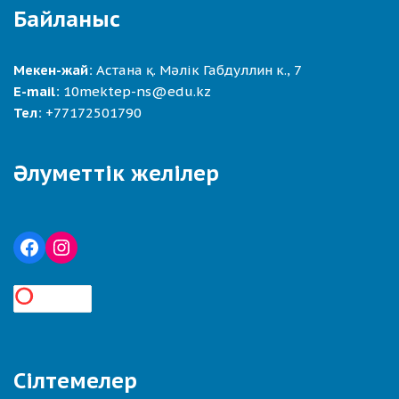
Байланыс
Мекен-жай:
Астана қ. Мәлік Габдуллин к., 7
E-mail:
10mektep-ns@edu.kz
Тел:
+77172501790
Әлуметтік желілер
Сілтемелер