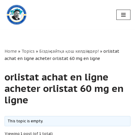
Skip
to
content
Home
»
Topics
»
Біздің сайтқа қош келдіңіздер!
»
orlistat
achat en ligne acheter orlistat 60 mg en ligne
orlistat achat en ligne
acheter orlistat 60 mg en
ligne
This topic is empty.
Viewing 1 post (of 1 total)