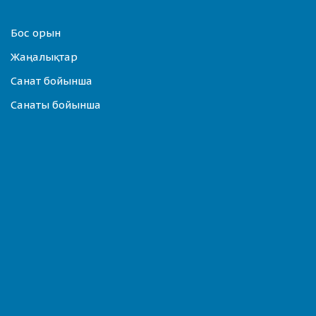
Бос орын
Жаңалықтар
Санат бойынша
Санаты бойынша