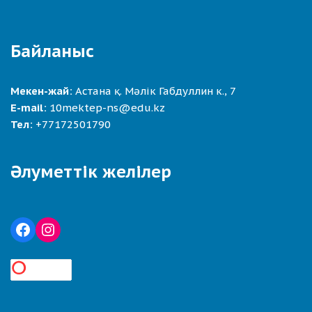
Байланыс
Мекен-жай:
Астана қ. Мәлік Габдуллин к., 7
E-mail:
10mektep-ns@edu.kz
Тел:
+77172501790
Әлуметтік желілер