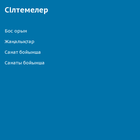
Сілтемелер
Бос орын
Жаңалықтар
Санат бойынша
Санаты бойынша