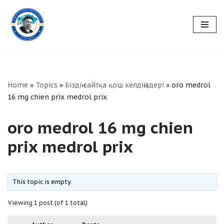
Skip
to
content
Home
»
Topics
»
Біздің сайтқа қош келдіңіздер!
»
oro medrol
16 mg chien prix medrol prix
oro medrol 16 mg chien
prix medrol prix
This topic is empty.
Viewing 1 post (of 1 total)