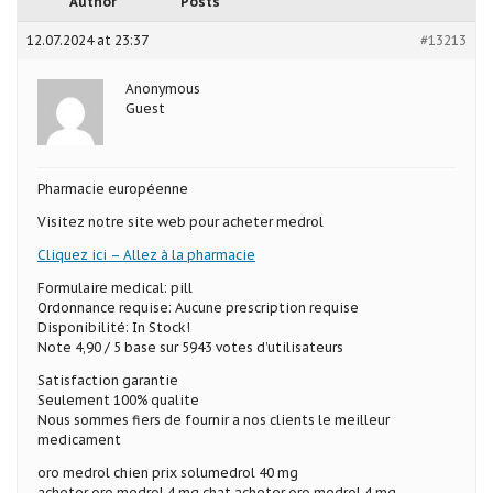
Author
Posts
12.07.2024 at 23:37
#13213
Anonymous
Guest
Pharmacie européenne
Visitez notre site web pour acheter medrol
Cliquez ici – Allez à la pharmacie
Formulaire medical: pill
Ordonnance requise: Aucune prescription requise
Disponibilité: In Stock!
Note 4,90 / 5 base sur 5943 votes d’utilisateurs
Satisfaction garantie
Seulement 100% qualite
Nous sommes fiers de fournir a nos clients le meilleur
medicament
oro medrol chien prix solumedrol 40 mg
acheter oro medrol 4 mg chat acheter oro medrol 4 mg