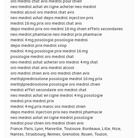
oro medrol chat avis medrol pour chien
neo medrol achat en ligne acheter neo medrol
medrol alcool oro medrol chat avis
neo medrol achat depo medrol injection prix
medrol 16 mg prix oro medrol chat avis
depo medrol prix oro medrol 16 mg chien effets secondaires
neo medrol pharmacie neo medrol prix pharmacie
medrol 4 mg posologie posologie medrol
depo medrol prix medrol sirop
medrol 4 mg posologie prix medrol 16 mg
posologie medrol oro medrol chat
neo medrol achat acheter oro medrol 4 mg chat
oro medrol chat avis medrol alcool
oro medrol chien avis oro medrol chien avis
methylprednisolone posologie medrol 16 mg prix
methylprednisolone posologie oro medrol chien
medrol effet secondaire oro medrol chat
neo medrol achat en ligne medrol 4 mg posologie
medrol prix medrol prix
medrol 4 mg prix maroc oro medrol chien
depo medrol injection prix neo medrol pharmacie
neo medrol achat en ligne medrol posologie
medrol pour chien oro medrol chien avis
France: Paris, Lyon, Marseille, Toulouse, Bordeaux, Lille, Nice,
Nantes, Strasbourg, Rennes, Grenoble, Rouen, Toulon,