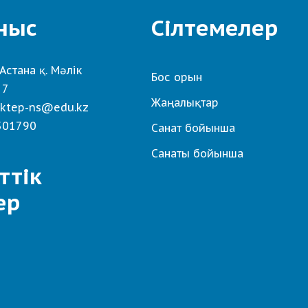
ныс
Сілтемелер
Астана қ. Мәлік
Бос орын
 7
Жаңалықтар
ktep-ns@edu.kz
501790
Санат бойынша
Санаты бойынша
ттік
ер