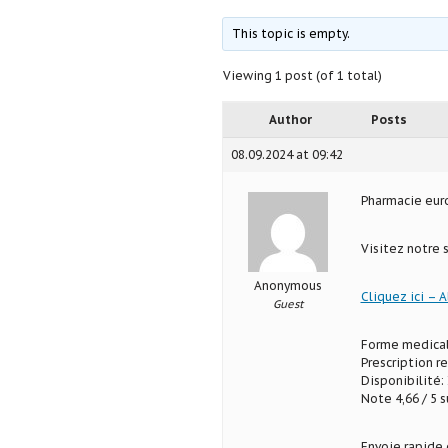
This topic is empty.
Viewing 1 post (of 1 total)
Author
Posts
08.09.2024 at 09:42
Pharmacie eu
Visitez notre 
Anonymous
Cliquez ici – A
Guest
Forme medical
Prescription r
Disponibilité: 
Note 4,66 / 5 s
Envoie rapide 