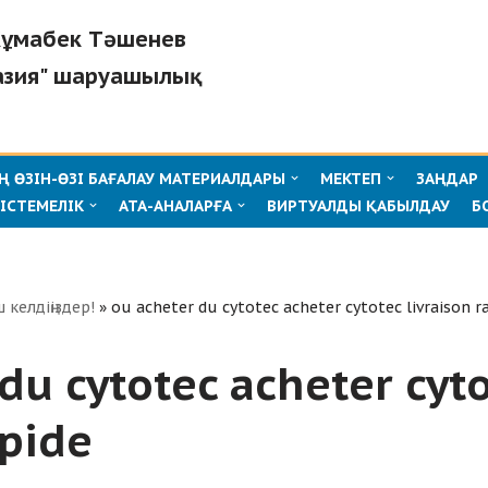
"Жұмабек Тәшенев
азия" шаруашылық
 ӨЗІН-ӨЗІ БАҒАЛАУ МАТЕРИАЛДАРЫ
МЕКТЕП
ЗАҢДАР
ІСТЕМЕЛІК
АТА-АНАЛАРҒА
ВИРТУАЛДЫ ҚАБЫЛДАУ
Б
ш келдіңіздер!
»
ou acheter du cytotec acheter cytotec livraison r
du cytotec acheter cyt
apide