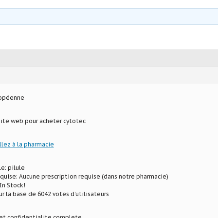
ropéenne
site web pour acheter cytotec
llez à la pharmacie
e: pilule
equise: Aucune prescription requise (dans notre pharmacie)
In Stock!
ur la base de 6042 votes d’utilisateurs
et confidentialite complete