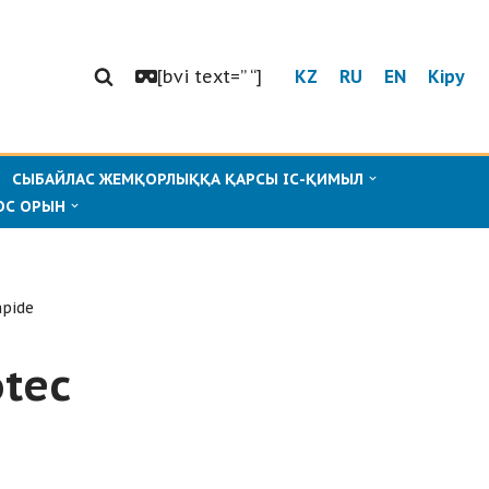
[bvi text=” “]
KZ
RU
EN
Кіру
СЫБАЙЛАС ЖЕМҚОРЛЫҚҚА ҚАРСЫ ІС-ҚИМЫЛ
ОС ОРЫН
apide
otec