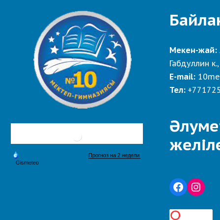
Байла
Мекен-жай:
Габдуллин к.,
E-mail:
10me
Тел:
+77172
Әлуме
желіл