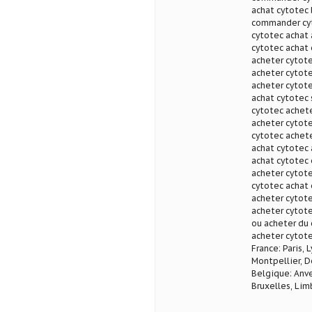
achat cytotec
commander cyt
cytotec achat 
cytotec achat 
acheter cytote
acheter cytot
acheter cytote
achat cytotec 
cytotec achete
acheter cytote
cytotec achete
achat cytotec 
achat cytotec 
acheter cytote
cytotec achat 
acheter cytote
acheter cytote
ou acheter du 
acheter cytote
France: Paris, 
Montpellier, D
Belgique: Anve
Bruxelles, Lim