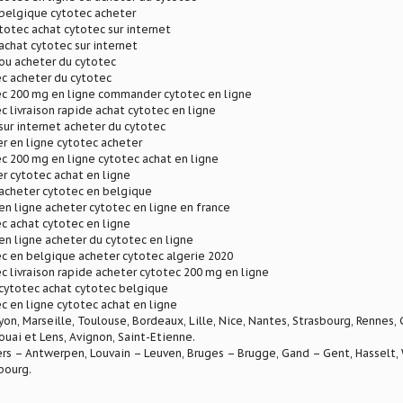
 belgique cytotec acheter
otec achat cytotec sur internet
achat cytotec sur internet
ou acheter du cytotec
c acheter du cytotec
ec 200 mg en ligne commander cytotec en ligne
c livraison rapide achat cytotec en ligne
sur internet acheter du cytotec
r en ligne cytotec acheter
c 200 mg en ligne cytotec achat en ligne
r cytotec achat en ligne
acheter cytotec en belgique
en ligne acheter cytotec en ligne en france
c achat cytotec en ligne
en ligne acheter du cytotec en ligne
c en belgique acheter cytotec algerie 2020
c livraison rapide acheter cytotec 200 mg en ligne
cytotec achat cytotec belgique
c en ligne cytotec achat en ligne
Lyon, Marseille, Toulouse, Bordeaux, Lille, Nice, Nantes, Strasbourg, Rennes,
ouai et Lens, Avignon, Saint-Etienne.
rs – Antwerpen, Louvain – Leuven, Bruges – Brugge, Gand – Gent, Hasselt, W
bourg.