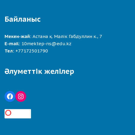
Байланыс
Мекен-жай:
Астана қ. Мәлік Габдуллин к., 7
E-mail:
10mektep-ns@edu.kz
Тел:
+77172501790
Әлуметтік желілер