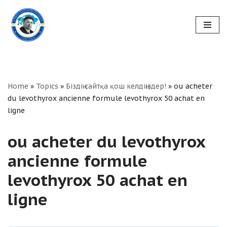
Skip
to
content
Home
»
Topics
»
Біздің сайтқа қош келдіңіздер!
»
ou acheter
du levothyrox ancienne formule levothyrox 50 achat en
ligne
ou acheter du levothyrox
ancienne formule
levothyrox 50 achat en
ligne