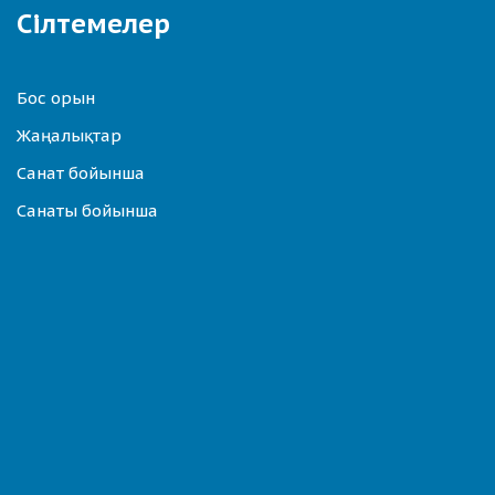
Сілтемелер
Бос орын
Жаңалықтар
Санат бойынша
Санаты бойынша