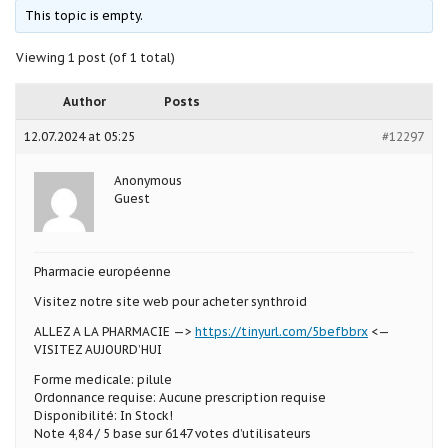
This topic is empty.
Viewing 1 post (of 1 total)
Author
Posts
12.07.2024 at 05:25
#12297
Anonymous
Guest
Pharmacie européenne
Visitez notre site web pour acheter synthroid
ALLEZ A LA PHARMACIE —>
https://tinyurl.com/5befbbrx
<—
VISITEZ AUJOURD’HUI
Forme medicale: pilule
Ordonnance requise: Aucune prescription requise
Disponibilité: In Stock!
Note 4,84 / 5 base sur 6147 votes d’utilisateurs