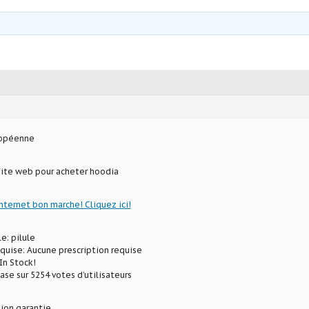
ropéenne
site web pour acheter hoodia
internet bon marche! Cliquez ici!
e: pilule
equise: Aucune prescription requise
In Stock!
ase sur 5254 votes d’utilisateurs
ion garantie