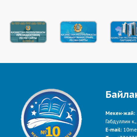
Байла
Мекен-жай:
Габдуллин к.,
E-mail:
10me