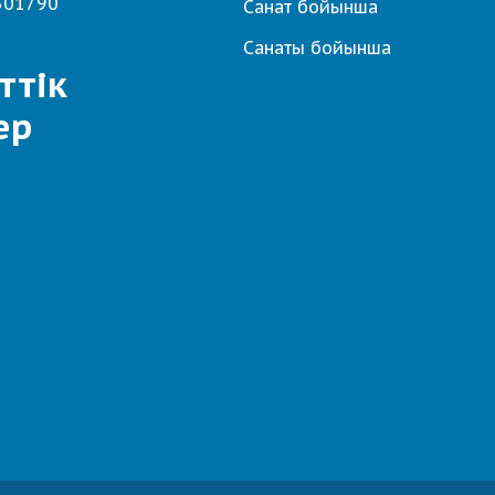
501790
Санат бойынша
Санаты бойынша
ттік
ер