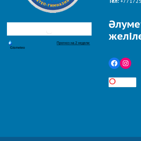
Тел:
+77172
Әлуме
желіл