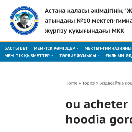
Астана қаласы әкімдігінің 
Skip
атындағы №10 мектеп-гимн
to
жүргізу құқығындағы МКК
content
БАСТЫ БЕТ
МЕМ-ТІК РӘМІЗДЕР
МЕКТЕП-ГИМНАЗИЯНЫҢ
МЕМ-ТІК ҚЫЗМЕТТЕР
ТӘРБИЕ ЖҰМЫСЫ
ҒЫЛЫМИ-ӘД
Home
»
Topics
»
Біздің сайтқа қо
ou acheter 
hoodia gor