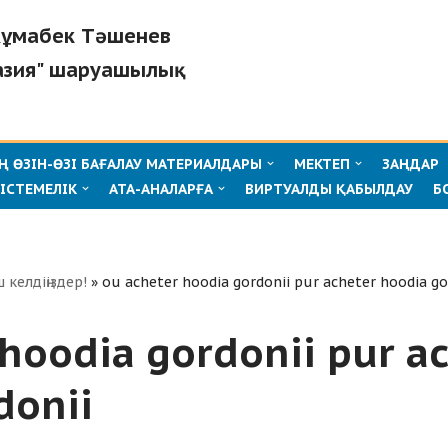
"Жұмабек Тәшенев
азия" шаруашылық
 ӨЗІН-ӨЗІ БАҒАЛАУ МАТЕРИАЛДАРЫ
МЕКТЕП
ЗАҢДАР
ІСТЕМЕЛІК
АТА-АНАЛАРҒА
ВИРТУАЛДЫ ҚАБЫЛДАУ
Б
ш келдіңіздер!
»
ou acheter hoodia gordonii pur acheter hoodia go
hoodia gordonii pur a
donii