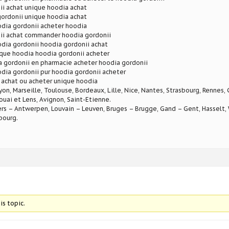
ii achat unique hoodia achat
gordonii unique hoodia achat
odia gordonii acheter hoodia
ii achat commander hoodia gordonii
dia gordonii hoodia gordonii achat
ique hoodia hoodia gordonii acheter
a gordonii en pharmacie acheter hoodia gordonii
dia gordonii pur hoodia gordonii acheter
 achat ou acheter unique hoodia
Lyon, Marseille, Toulouse, Bordeaux, Lille, Nice, Nantes, Strasbourg, Rennes,
ouai et Lens, Avignon, Saint-Etienne.
rs – Antwerpen, Louvain – Leuven, Bruges – Brugge, Gand – Gent, Hasselt, W
bourg.
is topic.