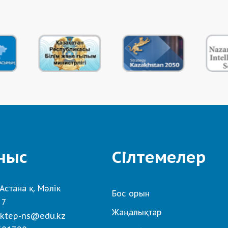
ныс
Сілтемелер
Астана қ. Мәлік
Бос орын
 7
Жаңалықтар
ktep-ns@edu.kz