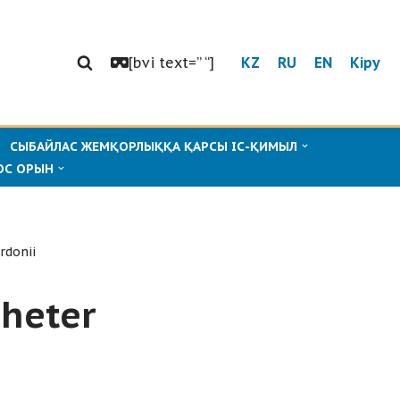
[bvi text=” “]
KZ
RU
EN
Кіру
СЫБАЙЛАС ЖЕМҚОРЛЫҚҚА ҚАРСЫ ІС-ҚИМЫЛ
ОС ОРЫН
rdonii
cheter