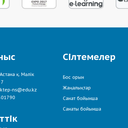
ныс
Сілтемелер
Астана қ. Мәлік
Бос орын
 7
Жаңалықтар
ktep-ns@edu.kz
501790
Санат бойынша
Санаты бойынша
ттік