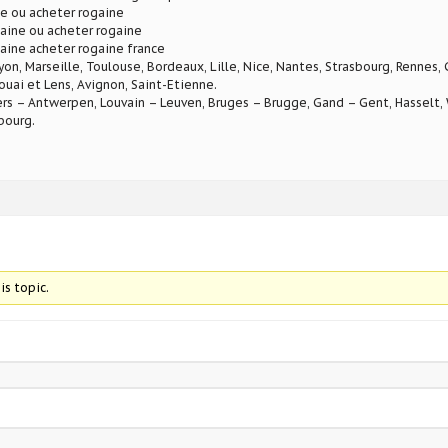
e ou acheter rogaine
aine ou acheter rogaine
aine acheter rogaine france
Lyon, Marseille, Toulouse, Bordeaux, Lille, Nice, Nantes, Strasbourg, Rennes,
ouai et Lens, Avignon, Saint-Etienne.
rs – Antwerpen, Louvain – Leuven, Bruges – Brugge, Gand – Gent, Hasselt, W
bourg.
is topic.