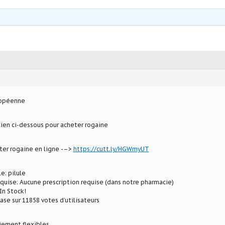
ropéenne
 lien ci-dessous pour acheter rogaine
ter rogaine en ligne -–>
https://cutt.ly/HGWmyUT
e: pilule
equise: Aucune prescription requise (dans notre pharmacie)
In Stock!
ase sur 11858 votes d’utilisateurs
iement flexibles