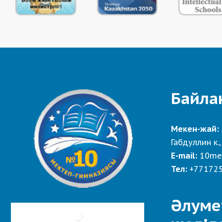
Байла
Мекен-жай:
Габдуллин к.,
E-mail:
10me
Тел:
+77172
Әлуме