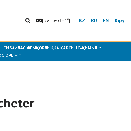
[bvi text=” “]
KZ
RU
EN
Кіру
СЫБАЙЛАС ЖЕМҚОРЛЫҚҚА ҚАРСЫ ІС-ҚИМЫЛ
ОС ОРЫН
cheter