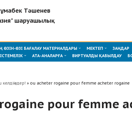
"Жұмабек Тәшенев
азия" шаруашылық
 ӨЗІН-ӨЗІ БАҒАЛАУ МАТЕРИАЛДАРЫ
МЕКТЕП
ЗАҢДАР
ІСТЕМЕЛІК
АТА-АНАЛАРҒА
ВИРТУАЛДЫ ҚАБЫЛДАУ
Б
ш келдіңіздер!
»
ou acheter rogaine pour femme acheter rogaine
 rogaine pour femme a