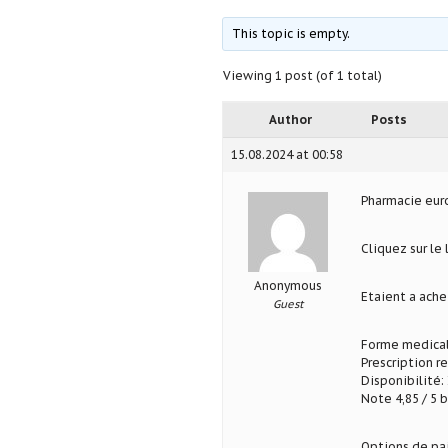
This topic is empty.
Viewing 1 post (of 1 total)
Author
Posts
15.08.2024 at 00:58
Pharmacie eu
Cliquez sur le
Anonymous
Etaient a ache
Guest
Forme medical
Prescription r
Disponibilité: 
Note 4,85 / 5 b
Options de pa