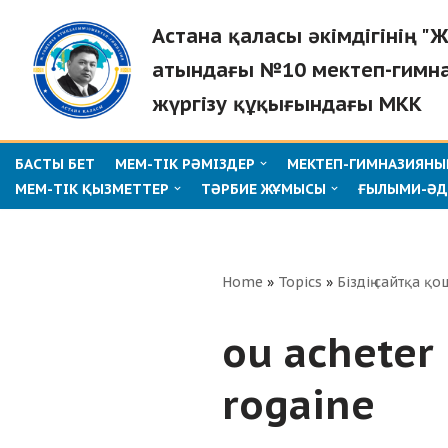
Астана қаласы әкімдігінің 
Skip
атындағы №10 мектеп-гимн
to
жүргізу құқығындағы МКК
content
БАСТЫ БЕТ
МЕМ-ТІК РӘМІЗДЕР
МЕКТЕП-ГИМНАЗИЯНЫҢ
МЕМ-ТІК ҚЫЗМЕТТЕР
ТӘРБИЕ ЖҰМЫСЫ
ҒЫЛЫМИ-ӘД
Home
»
Topics
»
Біздің сайтқа қо
ou acheter
rogaine