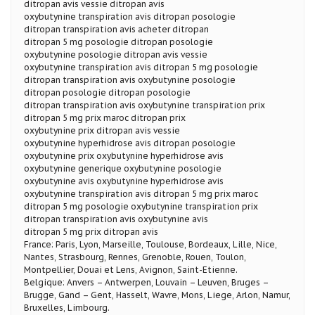
ditropan avis vessie ditropan avis
oxybutynine transpiration avis ditropan posologie
ditropan transpiration avis acheter ditropan
ditropan 5 mg posologie ditropan posologie
oxybutynine posologie ditropan avis vessie
oxybutynine transpiration avis ditropan 5 mg posologie
ditropan transpiration avis oxybutynine posologie
ditropan posologie ditropan posologie
ditropan transpiration avis oxybutynine transpiration prix
ditropan 5 mg prix maroc ditropan prix
oxybutynine prix ditropan avis vessie
oxybutynine hyperhidrose avis ditropan posologie
oxybutynine prix oxybutynine hyperhidrose avis
oxybutynine generique oxybutynine posologie
oxybutynine avis oxybutynine hyperhidrose avis
oxybutynine transpiration avis ditropan 5 mg prix maroc
ditropan 5 mg posologie oxybutynine transpiration prix
ditropan transpiration avis oxybutynine avis
ditropan 5 mg prix ditropan avis
France: Paris, Lyon, Marseille, Toulouse, Bordeaux, Lille, Nice,
Nantes, Strasbourg, Rennes, Grenoble, Rouen, Toulon,
Montpellier, Douai et Lens, Avignon, Saint-Etienne.
Belgique: Anvers – Antwerpen, Louvain – Leuven, Bruges –
Brugge, Gand – Gent, Hasselt, Wavre, Mons, Liege, Arlon, Namur,
Bruxelles, Limbourg.