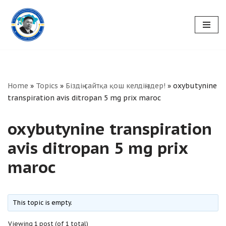
Skip
to
content
Home
»
Topics
»
Біздің сайтқа қош келдіңіздер!
»
oxybutynine
transpiration avis ditropan 5 mg prix maroc
oxybutynine transpiration
avis ditropan 5 mg prix
maroc
This topic is empty.
Viewing 1 post (of 1 total)