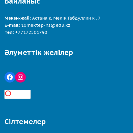
Байланыс
Мекен-жай:
Астана қ. Мәлік Габдуллин к., 7
E-mail:
10mektep-ns@edu.kz
Тел:
+77172501790
Әлуметтік желілер
Сілтемелер