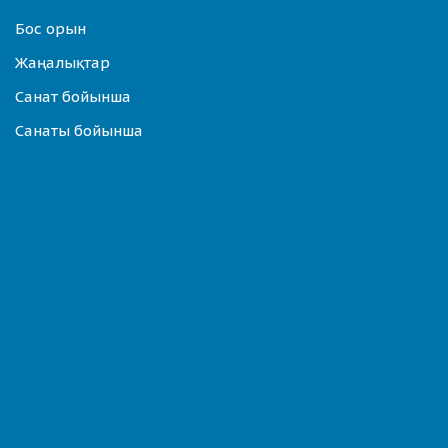
Бос орын
Жаңалықтар
Санат бойынша
Санаты бойынша