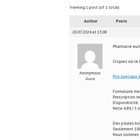
Viewing 1 post (of 1 total)
Author
Posts
20.07.2024 at 13:08
Pharmacie eu
Cliquez sur le
Anonymous
Prix speciaux 
Guest
Formulaire med
Prescription r
Disponibilité: 
Note 4,89 / 5 s
Des pilules b
Seulement 100
Nous sommes fi