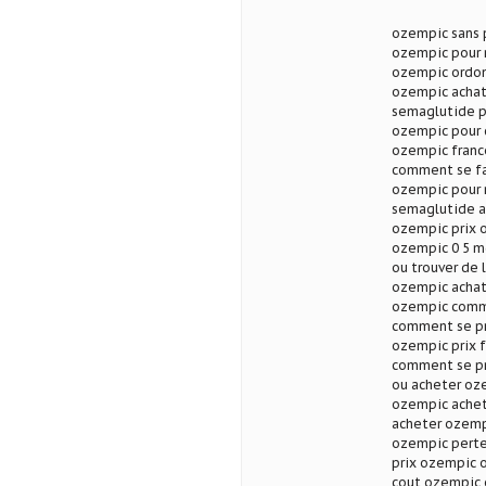
ozempic sans 
ozempic pour 
ozempic ordo
ozempic achat
semaglutide p
ozempic pour 
ozempic franc
comment se fa
ozempic pour 
semaglutide a
ozempic prix 
ozempic 0 5 m
ou trouver de 
ozempic achat
ozempic comm
comment se pr
ozempic prix 
comment se pr
ou acheter oz
ozempic achet
acheter ozemp
ozempic perte
prix ozempic 
cout ozempic