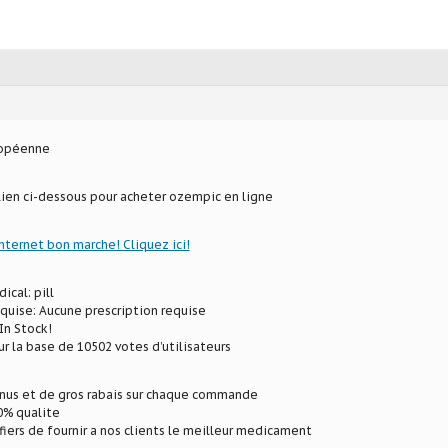
ropéenne
 lien ci-dessous pour acheter ozempic en ligne
internet bon marche! Cliquez ici!
ical: pill
equise: Aucune prescription requise
In Stock!
ur la base de 10502 votes d’utilisateurs
onus et de gros rabais sur chaque commande
% qualite
ers de fournir a nos clients le meilleur medicament