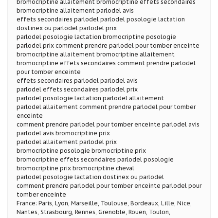
bromocriptine allaitement bromocriptine effets secondaires
bromocriptine allaitement parlodel avis
effets secondaires parlodel parlodel posologie lactation
dostinex ou parlodel parlodel prix
parlodel posologie lactation bromocriptine posologie
parlodel prix comment prendre parlodel pour tomber enceinte
bromocriptine allaitement bromocriptine allaitement
bromocriptine effets secondaires comment prendre parlodel
pour tomber enceinte
effets secondaires parlodel parlodel avis
parlodel effets secondaires parlodel prix
parlodel posologie lactation parlodel allaitement
parlodel allaitement comment prendre parlodel pour tomber
enceinte
comment prendre parlodel pour tomber enceinte parlodel avis
parlodel avis bromocriptine prix
parlodel allaitement parlodel prix
bromocriptine posologie bromocriptine prix
bromocriptine effets secondaires parlodel posologie
bromocriptine prix bromocriptine cheval
parlodel posologie lactation dostinex ou parlodel
comment prendre parlodel pour tomber enceinte parlodel pour
tomber enceinte
France: Paris, Lyon, Marseille, Toulouse, Bordeaux, Lille, Nice,
Nantes, Strasbourg, Rennes, Grenoble, Rouen, Toulon,