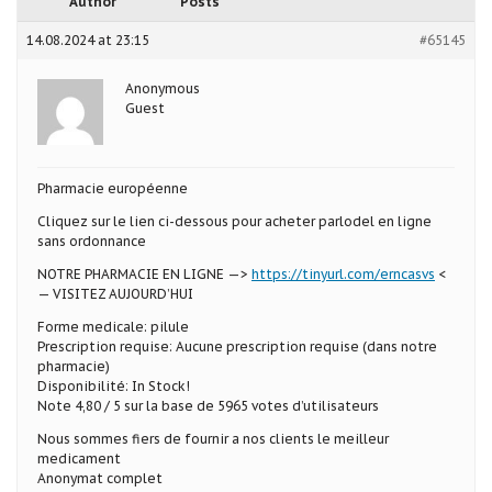
Author
Posts
14.08.2024 at 23:15
#65145
Anonymous
Guest
Pharmacie européenne
Cliquez sur le lien ci-dessous pour acheter parlodel en ligne
sans ordonnance
NOTRE PHARMACIE EN LIGNE —>
https://tinyurl.com/erncasvs
<
— VISITEZ AUJOURD’HUI
Forme medicale: pilule
Prescription requise: Aucune prescription requise (dans notre
pharmacie)
Disponibilité: In Stock!
Note 4,80 / 5 sur la base de 5965 votes d’utilisateurs
Nous sommes fiers de fournir a nos clients le meilleur
medicament
Anonymat complet