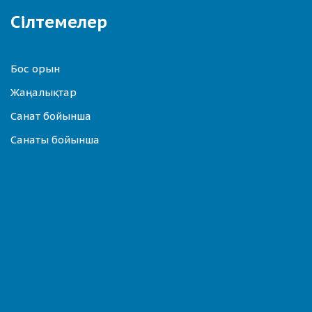
Сілтемелер
Бос орын
Жаңалықтар
Санат бойынша
Санаты бойынша