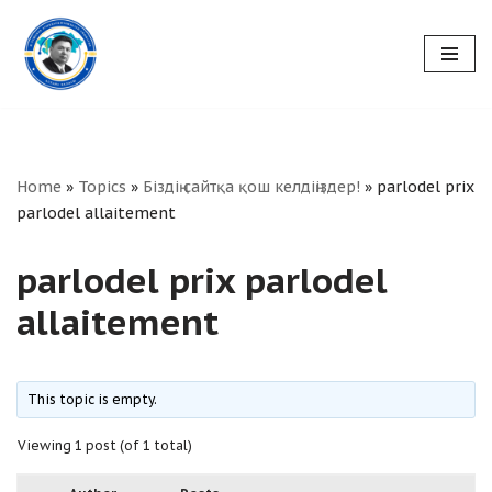
Skip
to
content
Home
»
Topics
»
Біздің сайтқа қош келдіңіздер!
»
parlodel prix
parlodel allaitement
parlodel prix parlodel
allaitement
This topic is empty.
Viewing 1 post (of 1 total)