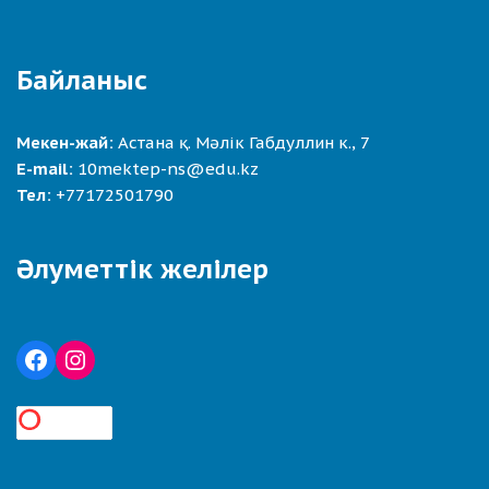
Байланыс
Мекен-жай:
Астана қ. Мәлік Габдуллин к., 7
E-mail:
10mektep-ns@edu.kz
Тел:
+77172501790
Әлуметтік желілер