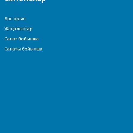
Бос орын
Жаңалықтар
Санат бойынша
Санаты бойынша