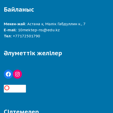
Байланыс
Мекен-жай:
Астана қ. Мәлік Габдуллин к., 7
E-mail:
10mektep-ns@edu.kz
Тел:
+77172501790
Әлуметтік желілер
Сілтемелер