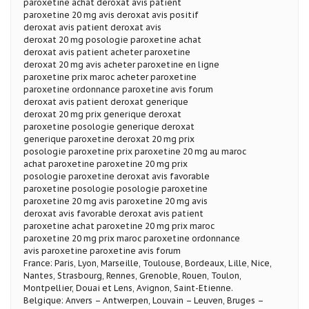
paroxetine achat deroxat avis patient
paroxetine 20 mg avis deroxat avis positif
deroxat avis patient deroxat avis
deroxat 20 mg posologie paroxetine achat
deroxat avis patient acheter paroxetine
deroxat 20 mg avis acheter paroxetine en ligne
paroxetine prix maroc acheter paroxetine
paroxetine ordonnance paroxetine avis forum
deroxat avis patient deroxat generique
deroxat 20 mg prix generique deroxat
paroxetine posologie generique deroxat
generique paroxetine deroxat 20 mg prix
posologie paroxetine prix paroxetine 20 mg au maroc
achat paroxetine paroxetine 20 mg prix
posologie paroxetine deroxat avis favorable
paroxetine posologie posologie paroxetine
paroxetine 20 mg avis paroxetine 20 mg avis
deroxat avis favorable deroxat avis patient
paroxetine achat paroxetine 20 mg prix maroc
paroxetine 20 mg prix maroc paroxetine ordonnance
avis paroxetine paroxetine avis forum
France: Paris, Lyon, Marseille, Toulouse, Bordeaux, Lille, Nice,
Nantes, Strasbourg, Rennes, Grenoble, Rouen, Toulon,
Montpellier, Douai et Lens, Avignon, Saint-Etienne.
Belgique: Anvers – Antwerpen, Louvain – Leuven, Bruges –