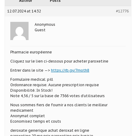
Author
Posts
12.07.2024 at 14:32
#12776
Anonymous
Guest
Pharmacie européenne
Cliquez sur le lien ci-dessous pour acheter paroxetine
Entrer dans le site —>
https://rb.gy/7moth8
Formulaire medical: pill
Ordonnance requise: Aucune prescription requise
Disponibilité: In Stock!
Note 4,56 / 5 sur la base de 7366 votes d’utilisateurs
Nous sommes fiers de fournir a nos clients le meilleur
medicament
Anonymat complet
Economisez temps et couts
deroxate generique achat deroxat en ligne
paroxetine 20 mg prix paroxetine prix tunisie