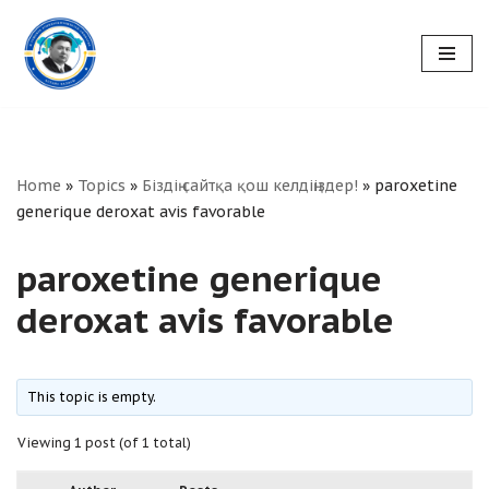
Skip
to
content
Home
»
Topics
»
Біздің сайтқа қош келдіңіздер!
»
paroxetine
generique deroxat avis favorable
paroxetine generique
deroxat avis favorable
This topic is empty.
Viewing 1 post (of 1 total)