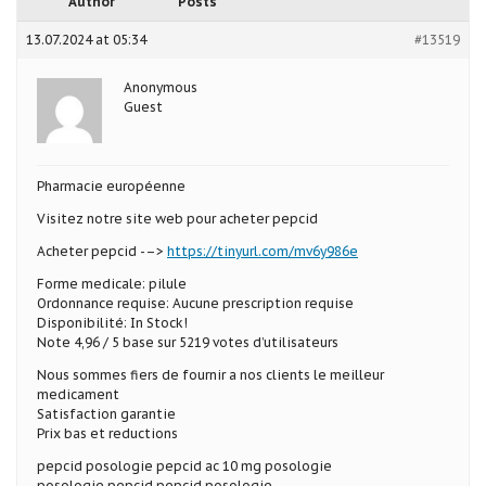
Author
Posts
13.07.2024 at 05:34
#13519
Anonymous
Guest
Pharmacie européenne
Visitez notre site web pour acheter pepcid
Acheter pepcid -–>
https://tinyurl.com/mv6y986e
Forme medicale: pilule
Ordonnance requise: Aucune prescription requise
Disponibilité: In Stock!
Note 4,96 / 5 base sur 5219 votes d’utilisateurs
Nous sommes fiers de fournir a nos clients le meilleur
medicament
Satisfaction garantie
Prix bas et reductions
pepcid posologie pepcid ac 10 mg posologie
posologie pepcid pepcid posologie