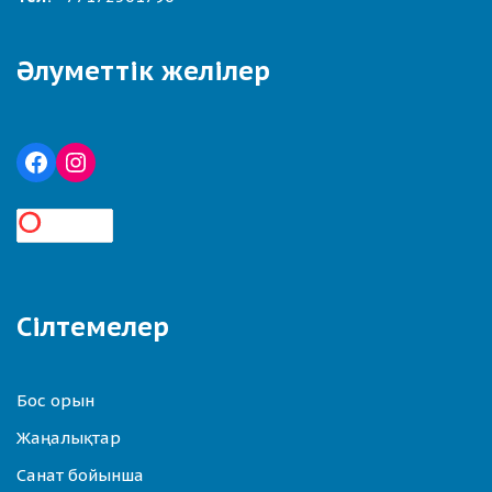
Әлуметтік желілер
Сілтемелер
Бос орын
Жаңалықтар
Санат бойынша