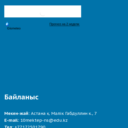
Байланыс
Мекен-жай:
Астана қ. Мәлік Габдуллин к., 7
E-mail:
10mektep-ns@edu.kz
Тел:
+77172501790