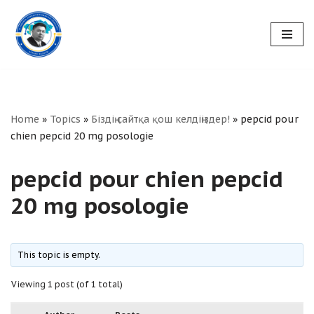
Skip
to
content
Home
»
Topics
»
Біздің сайтқа қош келдіңіздер!
»
pepcid pour
chien pepcid 20 mg posologie
pepcid pour chien pepcid
20 mg posologie
This topic is empty.
Viewing 1 post (of 1 total)