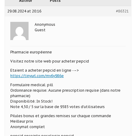
Author
Posts
29.08.2024 at 20:16
#86321
Anonymous
Guest
Pharmacie européenne
Visitez notre site web pour acheter pepcid
Etaient a acheter pepcid en ligne -–>
https://tinyurl.com/mv6y986e
Formulaire medical: pill
Ordonnance requise: Aucune prescription requise (dans notre
pharmacie)
Disponibilité: In Stock!
Note 4,50 / 5 sur la base de 9585 votes d’utilisateurs
Pilules bonus et grandes remises sur chaque commande
Meilleur prix
Anonymat complet
pepcid enceinte posologie pepcid