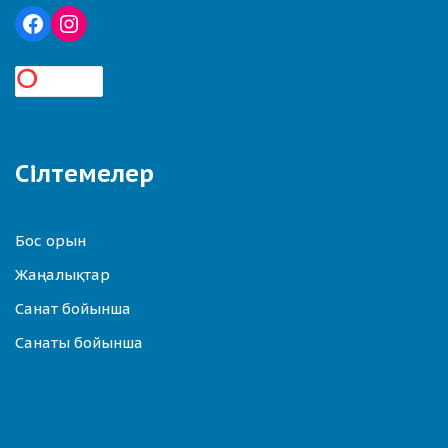
Сілтемелер
Бос орын
Жаңалықтар
Санат бойынша
Санаты бойынша