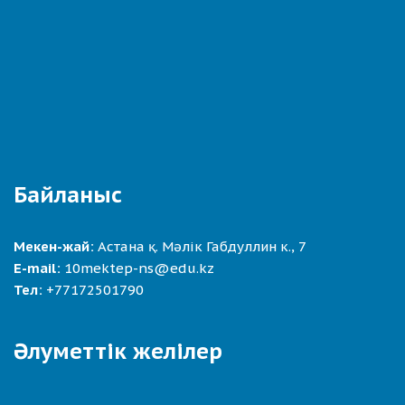
Байланыс
Мекен-жай:
Астана қ. Мәлік Габдуллин к., 7
E-mail:
10mektep-ns@edu.kz
Тел:
+77172501790
Әлуметтік желілер