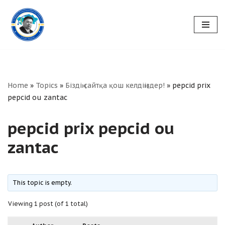
Skip
to
content
Home
»
Topics
»
Біздің сайтқа қош келдіңіздер!
»
pepcid prix
pepcid ou zantac
pepcid prix pepcid ou
zantac
This topic is empty.
Viewing 1 post (of 1 total)