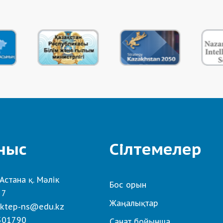
ныс
Сілтемелер
Астана қ. Мәлік
Бос орын
 7
Жаңалықтар
ktep-ns@edu.kz
501790
Санат бойынша