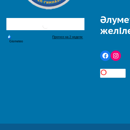
Әлуме
желіл