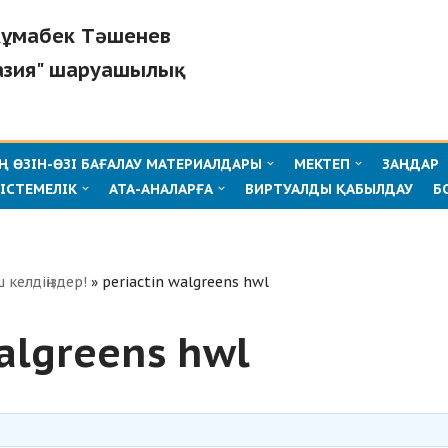
"Жұмабек Тәшенев
азия" шаруашылық
 ӨЗІН-ӨЗІ БАҒАЛАУ МАТЕРИАЛДАРЫ
МЕКТЕП
ЗАҢДАР
ІСТЕМЕЛІК
АТА-АНАЛАРҒА
ВИРТУАЛДЫ ҚАБЫЛДАУ
Б
ш келдіңіздер!
»
periactin walgreens hwl
walgreens hwl