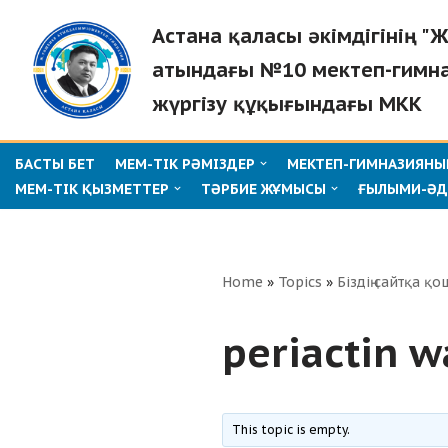
Астана қаласы әкімдігінің 
Skip
атындағы №10 мектеп-гимн
to
жүргізу құқығындағы МКК
content
БАСТЫ БЕТ
МЕМ-ТІК РӘМІЗДЕР
МЕКТЕП-ГИМНАЗИЯНЫҢ
МЕМ-ТІК ҚЫЗМЕТТЕР
ТӘРБИЕ ЖҰМЫСЫ
ҒЫЛЫМИ-ӘД
Home
»
Topics
»
Біздің сайтқа қо
periactin 
This topic is empty.