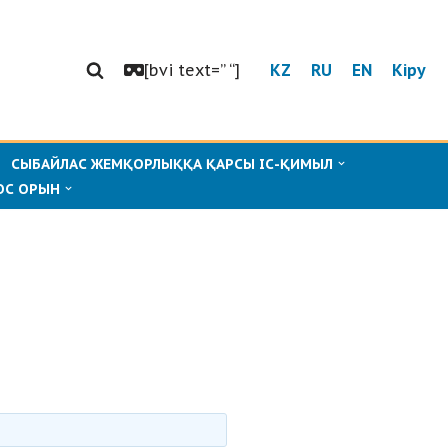
[bvi text=” “]
KZ
RU
EN
Кіру
СЫБАЙЛАС ЖЕМҚОРЛЫҚҚА ҚАРСЫ ІС-ҚИМЫЛ
ОС ОРЫН