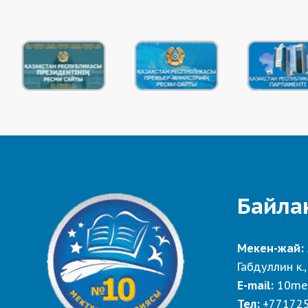
Байла
Мекен-жай:
Габдуллин к.,
E-mail:
10me
Тел:
+77172