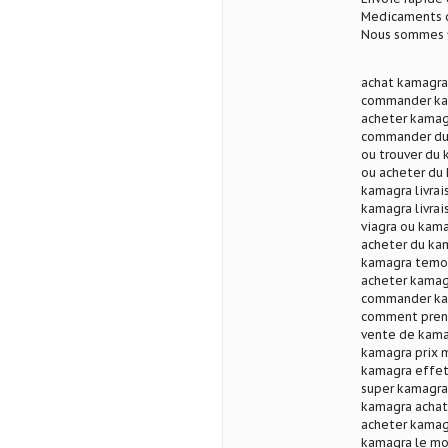
Medicaments d
Nous sommes fi
achat kamagra
commander kam
acheter kamag
commander du
ou trouver du
ou acheter du
kamagra livra
kamagra livrai
viagra ou kama
acheter du kam
kamagra temo
acheter kamag
commander kam
comment prend
vente de kama
kamagra prix 
kamagra effet
super kamagra
kamagra achat 
acheter kamagr
kamagra le mo