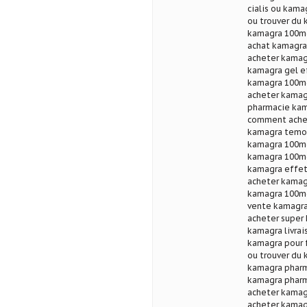
cialis ou kam
ou trouver du 
kamagra 100mg
achat kamagra
acheter kamag
kamagra gel e
kamagra 100mg
acheter kamag
pharmacie kam
comment achet
kamagra temoi
kamagra 100m
kamagra 100mg
kamagra effet
acheter kamag
kamagra 100mg
vente kamagra 
acheter super 
kamagra livrai
kamagra pour
ou trouver du
kamagra pharm
kamagra pharm
acheter kamag
acheter kamag