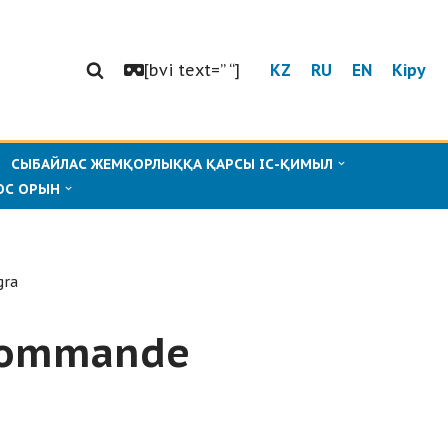
[bvi text=” “]
KZ
RU
EN
Кіру
СЫБАЙЛАС ЖЕМҚОРЛЫҚҚА ҚАРСЫ ІС-ҚИМЫЛ
ОС ОРЫН
gra
 commande