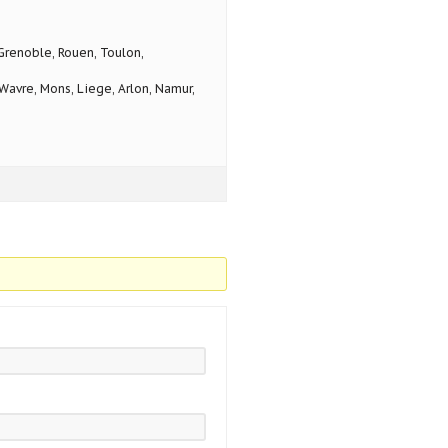
 Grenoble, Rouen, Toulon,
avre, Mons, Liege, Arlon, Namur,