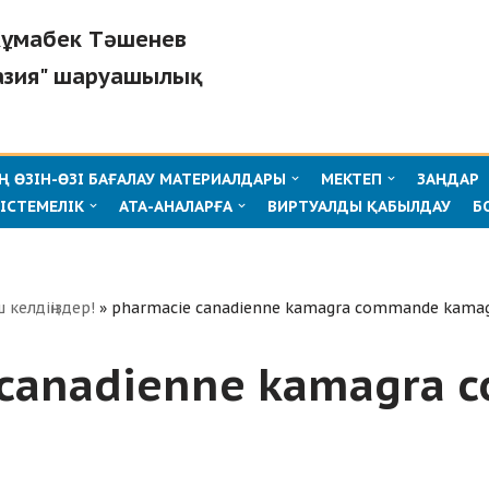
"Жұмабек Тәшенев
азия" шаруашылық
 ӨЗІН-ӨЗІ БАҒАЛАУ МАТЕРИАЛДАРЫ
МЕКТЕП
ЗАҢДАР
ІСТЕМЕЛІК
АТА-АНАЛАРҒА
ВИРТУАЛДЫ ҚАБЫЛДАУ
Б
ш келдіңіздер!
»
pharmacie canadienne kamagra commande kama
 canadienne kamagra