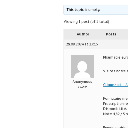
This topic is empty.
Viewing 1 post (of 1 total)
Author
Posts
29.08.2024 at 23:15
Pharmacie eu
Visitez notre 
Anonymous
Cliquez ici – A
Guest
Formulaire med
Prescription r
Disponibilité: 
Note 4,82 / 5 b
Envoie rapide 