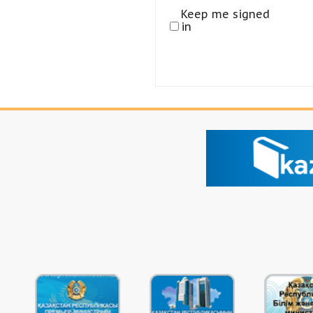
Keep me signed
in