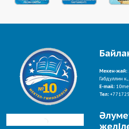
Байла
Мекен-жай:
Габдуллин к.,
E-mail:
10me
Тел:
+77172
Әлуме
желіл