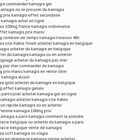
agra commander kamagra gel
kamagra ou se procurer du kamagra
 prix kamagra effet secondaire
 kamagra achat en ligne
ra 100mg france kamagra ordonnance
ffet kamagra prix maroc
 combien de temps kamagra livraison 48h
ra site fiable forum acheter kamagra en belgique
agra acheter du kamagra en belgique
er du kamagra kamagra ou en acheter
gnage acheter du kamagra pas cher
g pas cher commander du kamagra
 prix maroc kamagra en vente libre
 kamagra alcool
ra gold acheter du kamagra en belgique
 effet kamagra gelule
particulier acheter kamagra gel en ligne
kamagra acheter kamagra site fiable
son rapide kamagra ou en acheter
 femme kamagra 100mg prix
 kamagra a paris kamagra comment le prendre
acie belgique ou acheter du kamagra a paris
acie belgique vente de kamagra
ra soft kamagra ou viagra
ra en pharmacie kamagra online acheter