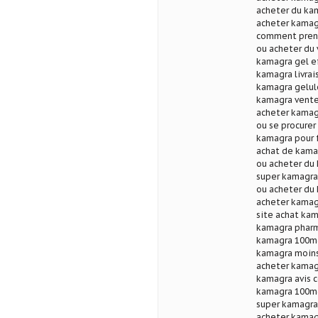
acheter du ka
acheter kamagr
comment prend
ou acheter du 
kamagra gel e
kamagra livrai
kamagra gelu
kamagra vente 
acheter kamagr
ou se procure
kamagra pour 
achat de kama
ou acheter du
super kamagra
ou acheter du
acheter kamag
site achat ka
kamagra pharm
kamagra 100mg 
kamagra moins
acheter kamag
kamagra avis 
kamagra 100m
super kamagra 
acheter kamagr