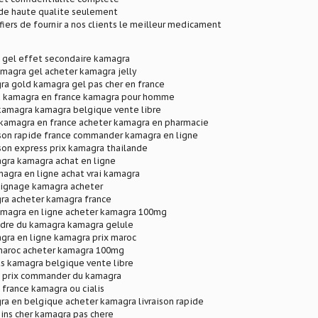
e haute qualite seulement
ers de fournir a nos clients le meilleur medicament
 gel effet secondaire kamagra
agra gel acheter kamagra jelly
ra gold kamagra gel pas cher en france
 kamagra en france kamagra pour homme
 kamagra kamagra belgique vente libre
 kamagra en france acheter kamagra en pharmacie
ison rapide france commander kamagra en ligne
son express prix kamagra thailande
gra kamagra achat en ligne
agra en ligne achat vrai kamagra
ignage kamagra acheter
ra acheter kamagra france
agra en ligne acheter kamagra 100mg
re du kamagra kamagra gelule
gra en ligne kamagra prix maroc
maroc acheter kamagra 100mg
s kamagra belgique vente libre
 prix commander du kamagra
france kamagra ou cialis
a en belgique acheter kamagra livraison rapide
ins cher kamagra pas chere