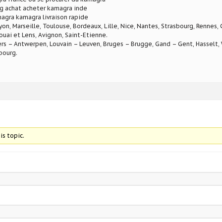
 achat acheter kamagra inde
agra kamagra livraison rapide
Lyon, Marseille, Toulouse, Bordeaux, Lille, Nice, Nantes, Strasbourg, Rennes,
ouai et Lens, Avignon, Saint-Etienne.
rs – Antwerpen, Louvain – Leuven, Bruges – Brugge, Gand – Gent, Hasselt, W
bourg.
is topic.