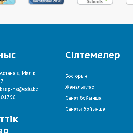
ныс
Сілтемелер
Астана қ. Мәлік
Бос орын
 7
Жаңалықтар
ktep-ns@edu.kz
501790
Санат бойынша
Санаты бойынша
ттік
ер