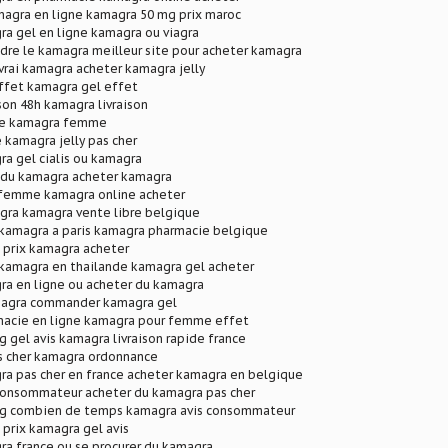
magra en ligne kamagra 50 mg prix maroc
a gel en ligne kamagra ou viagra
re le kamagra meilleur site pour acheter kamagra
vrai kamagra acheter kamagra jelly
ffet kamagra gel effet
son 48h kamagra livraison
le kamagra femme
kamagra jelly pas cher
a gel cialis ou kamagra
r du kamagra acheter kamagra
femme kamagra online acheter
gra kamagra vente libre belgique
 kamagra a paris kamagra pharmacie belgique
 prix kamagra acheter
 kamagra en thailande kamagra gel acheter
ra en ligne ou acheter du kamagra
magra commander kamagra gel
acie en ligne kamagra pour femme effet
gel avis kamagra livraison rapide france
 cher kamagra ordonnance
ra pas cher en france acheter kamagra en belgique
consommateur acheter du kamagra pas cher
g combien de temps kamagra avis consommateur
prix kamagra gel avis
a france ou se procurer du kamagra