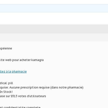
ropéenne
site web pour acheter kamagra
llez à la pharmacie
ical: pill
equise: Aucune prescription requise (dans notre pharmacie)
In Stock!
ase sur 9313 votes d’utilisateurs
et confidentialite complete