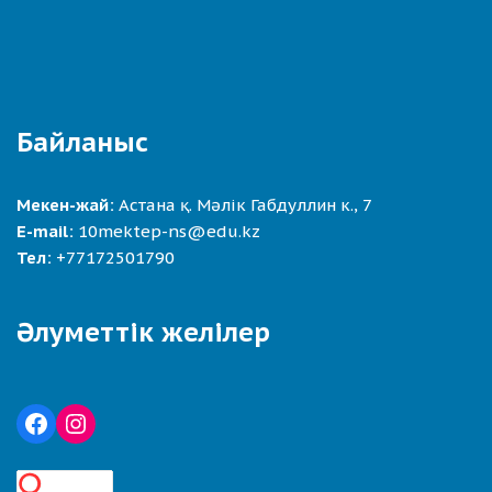
Байланыс
Мекен-жай:
Астана қ. Мәлік Габдуллин к., 7
E-mail:
10mektep-ns@edu.kz
Тел:
+77172501790
Әлуметтік желілер