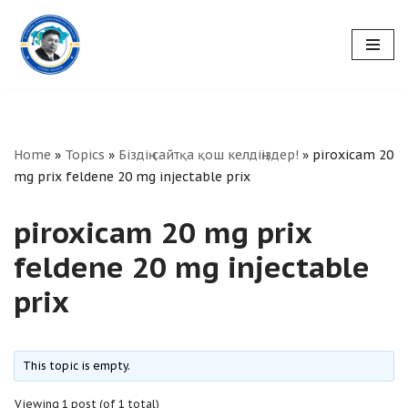
Skip
to
content
Home
»
Topics
»
Біздің сайтқа қош келдіңіздер!
»
piroxicam 20
mg prix feldene 20 mg injectable prix
piroxicam 20 mg prix
feldene 20 mg injectable
prix
This topic is empty.
Viewing 1 post (of 1 total)