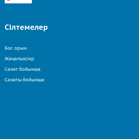
Сілтемелер
Бос орын
Жаңалықтар
Санат бойынша
Санаты бойынша