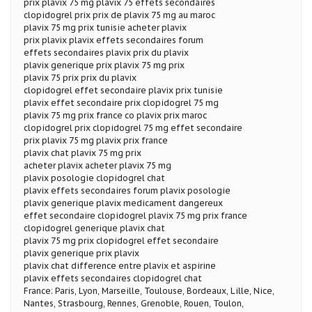
prix plavix 75 mg plavix 75 effets secondaires
clopidogrel prix prix de plavix 75 mg au maroc
plavix 75 mg prix tunisie acheter plavix
prix plavix plavix effets secondaires forum
effets secondaires plavix prix du plavix
plavix generique prix plavix 75 mg prix
plavix 75 prix prix du plavix
clopidogrel effet secondaire plavix prix tunisie
plavix effet secondaire prix clopidogrel 75 mg
plavix 75 mg prix france co plavix prix maroc
clopidogrel prix clopidogrel 75 mg effet secondaire
prix plavix 75 mg plavix prix france
plavix chat plavix 75 mg prix
acheter plavix acheter plavix 75 mg
plavix posologie clopidogrel chat
plavix effets secondaires forum plavix posologie
plavix generique plavix medicament dangereux
effet secondaire clopidogrel plavix 75 mg prix france
clopidogrel generique plavix chat
plavix 75 mg prix clopidogrel effet secondaire
plavix generique prix plavix
plavix chat difference entre plavix et aspirine
plavix effets secondaires clopidogrel chat
France: Paris, Lyon, Marseille, Toulouse, Bordeaux, Lille, Nice,
Nantes, Strasbourg, Rennes, Grenoble, Rouen, Toulon,