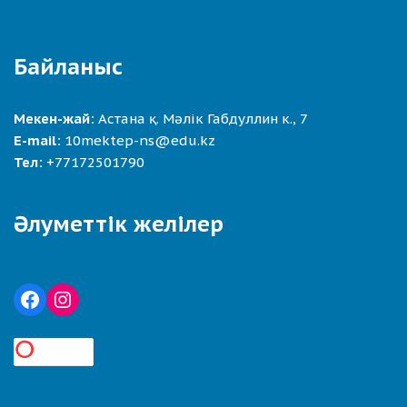
Байланыс
Мекен-жай:
Астана қ. Мәлік Габдуллин к., 7
E-mail:
10mektep-ns@edu.kz
Тел:
+77172501790
Әлуметтік желілер