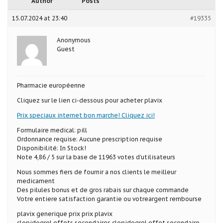
Author
Posts
15.07.2024 at 23:40
#19335
Anonymous
Guest
Pharmacie européenne
Cliquez sur le lien ci-dessous pour acheter plavix
Prix speciaux internet bon marche! Cliquez ici!
Formulaire medical: pill
Ordonnance requise: Aucune prescription requise
Disponibilité: In Stock!
Note 4,86 / 5 sur la base de 11963 votes d’utilisateurs
Nous sommes fiers de fournir a nos clients le meilleur
medicament
Des pilules bonus et de gros rabais sur chaque commande
Votre entiere satisfaction garantie ou votreargent rembourse
plavix generique prix prix plavix
clopidogrel effets secondaires clopidogrel effet secondaire