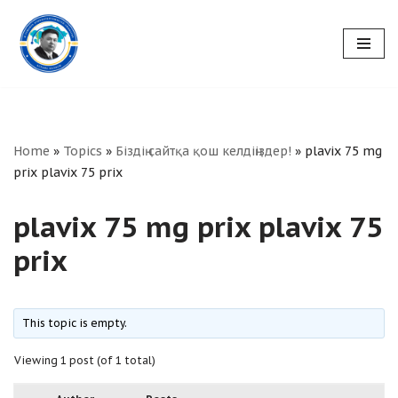
Skip
to
content
Home
»
Topics
»
Біздің сайтқа қош келдіңіздер!
»
plavix 75 mg
prix plavix 75 prix
plavix 75 mg prix plavix 75
prix
This topic is empty.
Viewing 1 post (of 1 total)