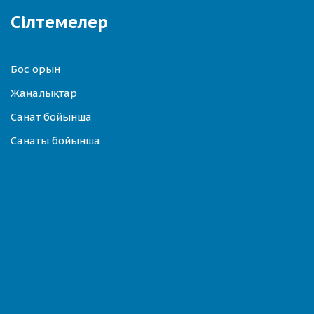
Сілтемелер
Бос орын
Жаңалықтар
Санат бойынша
Санаты бойынша