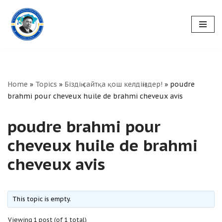
Skip
to
content
Home
»
Topics
»
Біздің сайтқа қош келдіңіздер!
»
poudre
brahmi pour cheveux huile de brahmi cheveux avis
poudre brahmi pour
cheveux huile de brahmi
cheveux avis
This topic is empty.
Viewing 1 post (of 1 total)