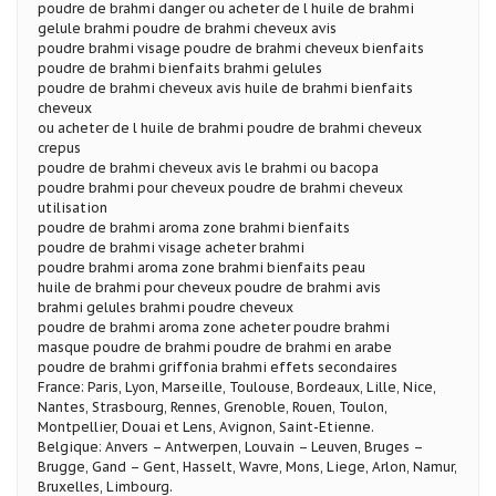
poudre de brahmi danger ou acheter de l huile de brahmi
gelule brahmi poudre de brahmi cheveux avis
poudre brahmi visage poudre de brahmi cheveux bienfaits
poudre de brahmi bienfaits brahmi gelules
poudre de brahmi cheveux avis huile de brahmi bienfaits
cheveux
ou acheter de l huile de brahmi poudre de brahmi cheveux
crepus
poudre de brahmi cheveux avis le brahmi ou bacopa
poudre brahmi pour cheveux poudre de brahmi cheveux
utilisation
poudre de brahmi aroma zone brahmi bienfaits
poudre de brahmi visage acheter brahmi
poudre brahmi aroma zone brahmi bienfaits peau
huile de brahmi pour cheveux poudre de brahmi avis
brahmi gelules brahmi poudre cheveux
poudre de brahmi aroma zone acheter poudre brahmi
masque poudre de brahmi poudre de brahmi en arabe
poudre de brahmi griffonia brahmi effets secondaires
France: Paris, Lyon, Marseille, Toulouse, Bordeaux, Lille, Nice,
Nantes, Strasbourg, Rennes, Grenoble, Rouen, Toulon,
Montpellier, Douai et Lens, Avignon, Saint-Etienne.
Belgique: Anvers – Antwerpen, Louvain – Leuven, Bruges –
Brugge, Gand – Gent, Hasselt, Wavre, Mons, Liege, Arlon, Namur,
Bruxelles, Limbourg.