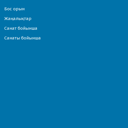
Бос орын
Жаңалықтар
Санат бойынша
Санаты бойынша