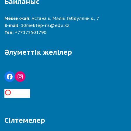
Байланыс
Мекен-жай:
Астана қ. Мәлік Габдуллин к., 7
E-mail:
10mektep-ns@edu.kz
Тел:
+77172501790
Әлуметтік желілер
Сілтемелер