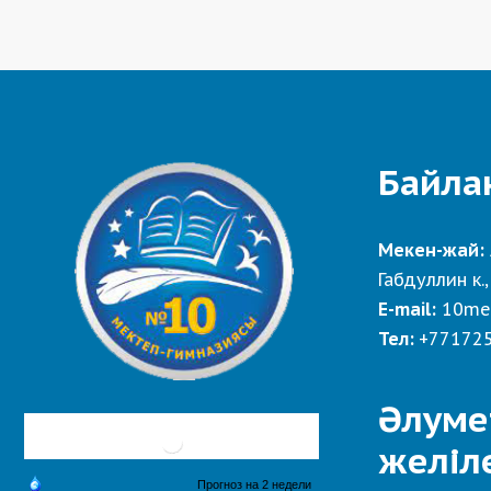
Байла
Мекен-жай:
Габдуллин к.,
E-mail:
10me
Тел:
+77172
Әлуме
желіл