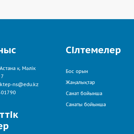
ныс
Сілтемелер
Астана қ. Мәлік
Бос орын
 7
Жаңалықтар
ktep-ns@edu.kz
501790
Санат бойынша
Санаты бойынша
ттік
ер