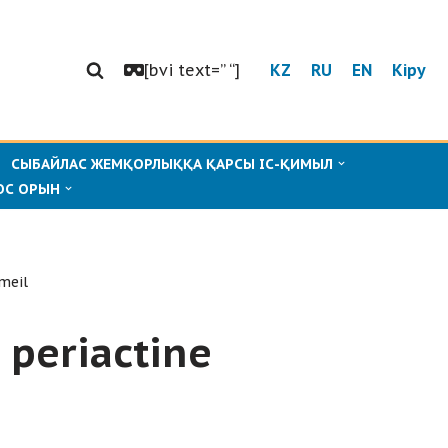
[bvi text=” “]
KZ
RU
EN
Кіру
СЫБАЙЛАС ЖЕМҚОРЛЫҚҚА ҚАРСЫ ІС-ҚИМЫЛ
ОС ОРЫН
meil
 periactine