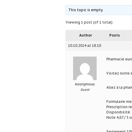
This topic is empty.
Viewing 1 post (of 1 total)
Author
Posts
10.10.2024 at 18:10
Pharmacie eu
Visitez notre 
Anonymous
Allez à la ph
Guest
Formulaire med
Prescription r
Disponibilité: 
Note 4,67 / 5 s
Seulement 100