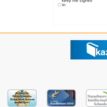
Keep me signed
in