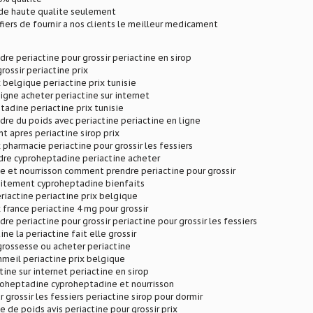
e haute qualite seulement
ers de fournir a nos clients le meilleur medicament
e periactine pour grossir periactine en sirop
rossir periactine prix
x belgique periactine prix tunisie
ligne acheter periactine sur internet
tadine periactine prix tunisie
e du poids avec periactine periactine en ligne
nt apres periactine sirop prix
x pharmacie periactine pour grossir les fessiers
dre cyproheptadine periactine acheter
 et nourrisson comment prendre periactine pour grossir
laitement cyproheptadine bienfaits
iactine periactine prix belgique
x france periactine 4 mg pour grossir
e periactine pour grossir periactine pour grossir les fessiers
ine la periactine fait elle grossir
grossesse ou acheter periactine
meil periactine prix belgique
tine sur internet periactine en sirop
roheptadine cyproheptadine et nourrisson
 grossir les fessiers periactine sirop pour dormir
e de poids avis periactine pour grossir prix