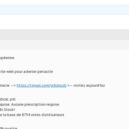
ropéenne
site web pour acheter periactin
armacie —>
https://tinyurl.com/yc8cbpzb
<— visitez aujourd’hui
ical: pill
equise: Aucune prescription requise
In Stock!
ur la base de 8734 votes d’utilisateurs
% qualite