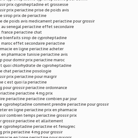
ssir prix cyproheptadine et grossesse
sir prix periactine prise de poids avis
 sirop prix de periactine
se de poids avis medicament periactine pour grossir
x au senegal periactine effet secondaire
x france periactine chat
e bienfaits sirop de cyproheptadine
e maroc effet secondaire periactine
rmacie en ligne periactine acheter
x en pharmacie tunisie periactine avis
op pour dormir prix periactine maroc
st quoi chlorhydrate de cyproheptadine
e chat periactine posologie
sir prix periactine pour maigrir
e c est quoi la periactine
g pour grossir periactine ordonnance
iactine periactine 4 mg prix
re periactine periactine combien par jour
de cyproheptadine comment prendre periactine pour grossir
eter en ligne periactine prix en pharmacie
ssir combien temps periactine grossir prix
r grossir periactine et allaitement
e cyproheptadine periactine et fenugrec
g prix periactine 4 mg pour grossir
rmacie en ligne periactine pour maigrir