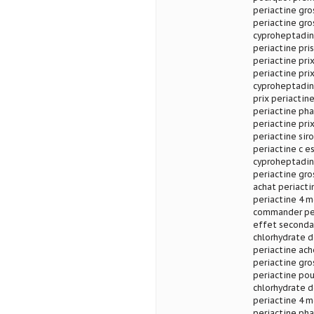
periactine gro
periactine gros
cyproheptadine
periactine pri
periactine pri
periactine pri
cyproheptadin
prix periactin
periactine pha
periactine pri
periactine sir
periactine c e
cyproheptadin
periactine gros
achat periactin
periactine 4 m
commander per
effet secondai
chlorhydrate 
periactine ach
periactine gro
periactine pou
chlorhydrate d
periactine 4 m
periactine pha