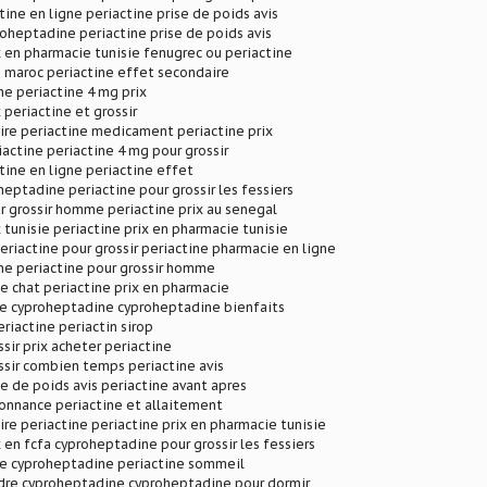
tine en ligne periactine prise de poids avis
roheptadine periactine prise de poids avis
x en pharmacie tunisie fenugrec ou periactine
e maroc periactine effet secondaire
ne periactine 4 mg prix
 periactine et grossir
ire periactine medicament periactine prix
actine periactine 4 mg pour grossir
tine en ligne periactine effet
heptadine periactine pour grossir les fessiers
r grossir homme periactine prix au senegal
x tunisie periactine prix en pharmacie tunisie
iactine pour grossir periactine pharmacie en ligne
ne periactine pour grossir homme
 chat periactine prix en pharmacie
de cyproheptadine cyproheptadine bienfaits
eriactine periactin sirop
sir prix acheter periactine
ssir combien temps periactine avis
se de poids avis periactine avant apres
onnance periactine et allaitement
re periactine periactine prix en pharmacie tunisie
x en fcfa cyproheptadine pour grossir les fessiers
de cyproheptadine periactine sommeil
dre cyproheptadine cyproheptadine pour dormir