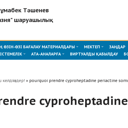
"Жұмабек Тәшенев
азия" шаруашылық
 ӨЗІН-ӨЗІ БАҒАЛАУ МАТЕРИАЛДАРЫ
МЕКТЕП
ЗАҢДАР
ІСТЕМЕЛІК
АТА-АНАЛАРҒА
ВИРТУАЛДЫ ҚАБЫЛДАУ
Б
ш келдіңіздер!
»
pourquoi prendre cyproheptadine periactine som
rendre cyproheptadine