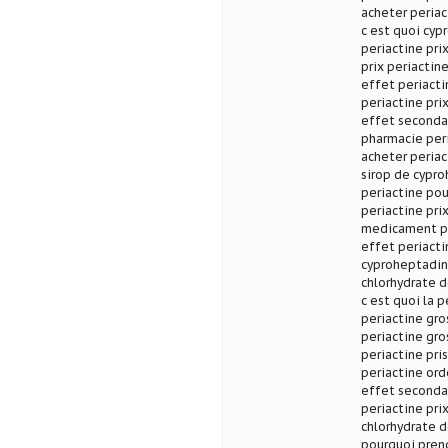
acheter periac
c est quoi cyp
periactine pri
prix periactin
effet periacti
periactine prix
effet seconda
pharmacie peri
acheter periac
sirop de cypro
periactine pou
periactine pri
medicament per
effet periacti
cyproheptadine
chlorhydrate 
c est quoi la p
periactine gros
periactine gro
periactine pri
periactine ord
effet secondai
periactine pri
chlorhydrate 
pourquoi pren