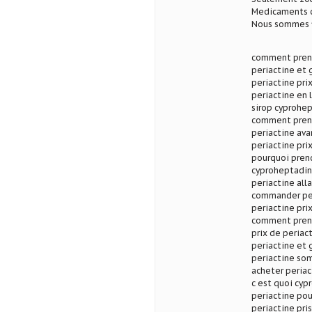
Medicaments d
Nous sommes fi
comment prendr
periactine et g
periactine pri
periactine en 
sirop cyprohep
comment prendr
periactine ava
periactine pri
pourquoi pren
cyproheptadine
periactine al
commander per
periactine pri
comment prendr
prix de periact
periactine et 
periactine som
acheter periac
c est quoi cyp
periactine pour
periactine pris