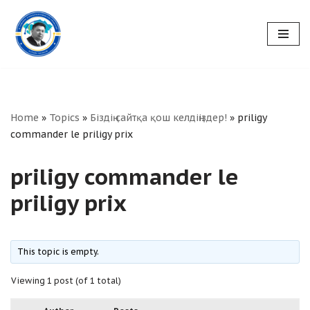
Skip
to
content
Home
»
Topics
»
Біздің сайтқа қош келдіңіздер!
»
priligy
commander le priligy prix
priligy commander le
priligy prix
This topic is empty.
Viewing 1 post (of 1 total)