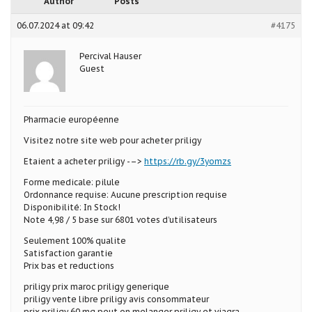
Author
Posts
06.07.2024 at 09:42
#4175
Percival Hauser
Guest
Pharmacie européenne
Visitez notre site web pour acheter priligy
Etaient a acheter priligy -–>
https://rb.gy/3yomzs
Forme medicale: pilule
Ordonnance requise: Aucune prescription requise
Disponibilité: In Stock!
Note 4,98 / 5 base sur 6801 votes d’utilisateurs
Seulement 100% qualite
Satisfaction garantie
Prix bas et reductions
priligy prix maroc priligy generique
priligy vente libre priligy avis consommateur
prix priligy 60 mg peut on melanger priligy et viagra