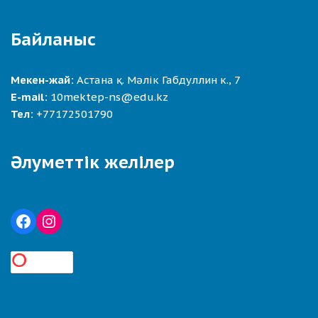
Байланыс
Мекен-жай:
Астана қ. Мәлік Габдуллин к., 7
E-mail:
10mektep-ns@edu.kz
Тел:
+77172501790
Әлуметтік желілер