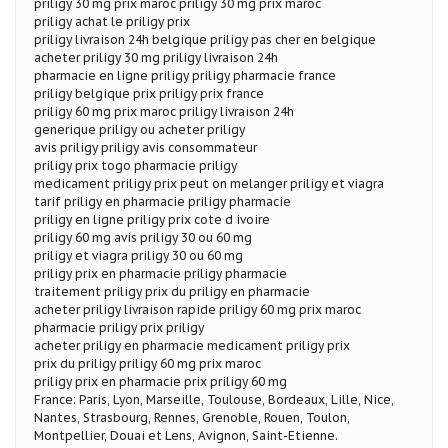
priligy 30 mg prix maroc priligy 30 mg prix maroc
priligy achat le priligy prix
priligy livraison 24h belgique priligy pas cher en belgique
acheter priligy 30 mg priligy livraison 24h
pharmacie en ligne priligy priligy pharmacie france
priligy belgique prix priligy prix france
priligy 60 mg prix maroc priligy livraison 24h
generique priligy ou acheter priligy
avis priligy priligy avis consommateur
priligy prix togo pharmacie priligy
medicament priligy prix peut on melanger priligy et viagra
tarif priligy en pharmacie priligy pharmacie
priligy en ligne priligy prix cote d ivoire
priligy 60 mg avis priligy 30 ou 60 mg
priligy et viagra priligy 30 ou 60 mg
priligy prix en pharmacie priligy pharmacie
traitement priligy prix du priligy en pharmacie
acheter priligy livraison rapide priligy 60 mg prix maroc
pharmacie priligy prix priligy
acheter priligy en pharmacie medicament priligy prix
prix du priligy priligy 60 mg prix maroc
priligy prix en pharmacie prix priligy 60 mg
France: Paris, Lyon, Marseille, Toulouse, Bordeaux, Lille, Nice,
Nantes, Strasbourg, Rennes, Grenoble, Rouen, Toulon,
Montpellier, Douai et Lens, Avignon, Saint-Etienne.