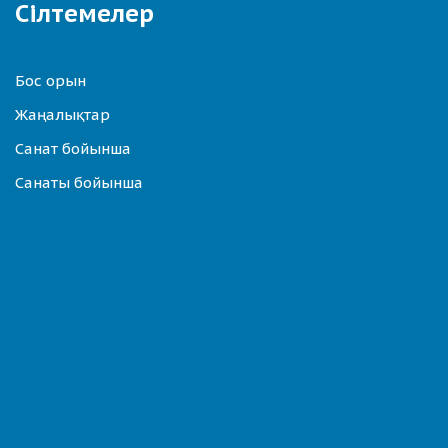
Сілтемелер
Бос орын
Жаңалықтар
Санат бойынша
Санаты бойынша