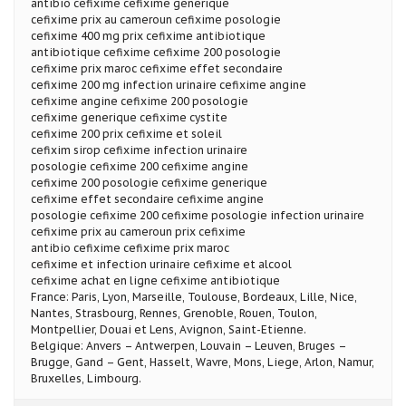
antibio cefixime cefixime generique
cefixime prix au cameroun cefixime posologie
cefixime 400 mg prix cefixime antibiotique
antibiotique cefixime cefixime 200 posologie
cefixime prix maroc cefixime effet secondaire
cefixime 200 mg infection urinaire cefixime angine
cefixime angine cefixime 200 posologie
cefixime generique cefixime cystite
cefixime 200 prix cefixime et soleil
cefixim sirop cefixime infection urinaire
posologie cefixime 200 cefixime angine
cefixime 200 posologie cefixime generique
cefixime effet secondaire cefixime angine
posologie cefixime 200 cefixime posologie infection urinaire
cefixime prix au cameroun prix cefixime
antibio cefixime cefixime prix maroc
cefixime et infection urinaire cefixime et alcool
cefixime achat en ligne cefixime antibiotique
France: Paris, Lyon, Marseille, Toulouse, Bordeaux, Lille, Nice,
Nantes, Strasbourg, Rennes, Grenoble, Rouen, Toulon,
Montpellier, Douai et Lens, Avignon, Saint-Etienne.
Belgique: Anvers – Antwerpen, Louvain – Leuven, Bruges –
Brugge, Gand – Gent, Hasselt, Wavre, Mons, Liege, Arlon, Namur,
Bruxelles, Limbourg.