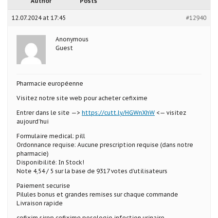
Author
Posts
12.07.2024 at 17:45
#12940
Anonymous
Guest
Pharmacie européenne
Visitez notre site web pour acheter cefixime
Entrer dans le site —>
https://cutt.ly/HGWnXhW
<— visitez
aujourd’hui
Formulaire medical: pill
Ordonnance requise: Aucune prescription requise (dans notre
pharmacie)
Disponibilité: In Stock!
Note 4,54 / 5 sur la base de 9317 votes d’utilisateurs
Paiement securise
Pilules bonus et grandes remises sur chaque commande
Livraison rapide
cefixim sirop cefixime posologie infection urinaire