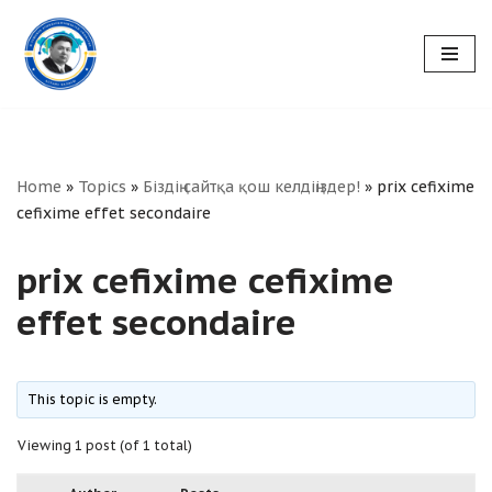
Skip
to
content
Home
»
Topics
»
Біздің сайтқа қош келдіңіздер!
»
prix cefixime
cefixime effet secondaire
prix cefixime cefixime
effet secondaire
This topic is empty.
Viewing 1 post (of 1 total)