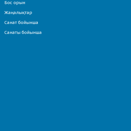
Бос орын
Жаңалықтар
Санат бойынша
Санаты бойынша