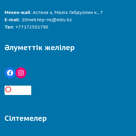
Мекен-жай:
Астана қ. Мәлік Габдуллин к., 7
E-mail:
10mektep-ns@edu.kz
Тел:
+77172501790
Әлуметтік желілер
Сілтемелер