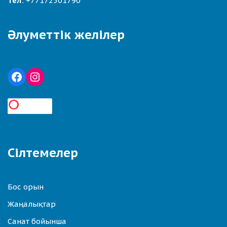
Тел:
+77172501790
Әлуметтік желілер
Сілтемелер
Бос орын
Жаңалықтар
Санат бойынша