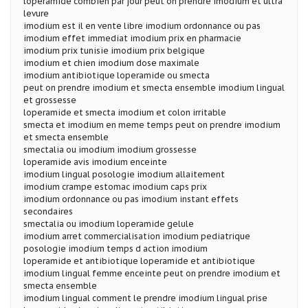
loperamide combien par jour peut on prendre imodium et ultra
levure
imodium est il en vente libre imodium ordonnance ou pas
imodium effet immediat imodium prix en pharmacie
imodium prix tunisie imodium prix belgique
imodium et chien imodium dose maximale
imodium antibiotique loperamide ou smecta
peut on prendre imodium et smecta ensemble imodium lingual
et grossesse
loperamide et smecta imodium et colon irritable
smecta et imodium en meme temps peut on prendre imodium
et smecta ensemble
smectalia ou imodium imodium grossesse
loperamide avis imodium enceinte
imodium lingual posologie imodium allaitement
imodium crampe estomac imodium caps prix
imodium ordonnance ou pas imodium instant effets
secondaires
smectalia ou imodium loperamide gelule
imodium arret commercialisation imodium pediatrique
posologie imodium temps d action imodium
loperamide et antibiotique loperamide et antibiotique
imodium lingual femme enceinte peut on prendre imodium et
smecta ensemble
imodium lingual comment le prendre imodium lingual prise