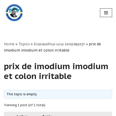
Skip
to
content
Home
»
Topics
»
Біздің сайтқа қош келдіңіздер!
»
prix de
imodium imodium et colon irritable
prix de imodium imodium
et colon irritable
This topic is empty.
Viewing 1 post (of 1 total)