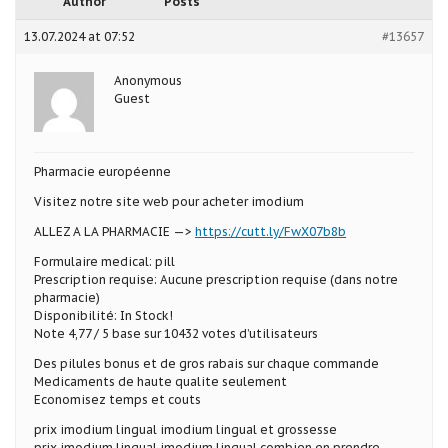
Author
Posts
13.07.2024 at 07:52
#13657
Anonymous
Guest
Pharmacie européenne
Visitez notre site web pour acheter imodium
ALLEZ A LA PHARMACIE —>
https://cutt.ly/FwX07b8b
Formulaire medical: pill
Prescription requise: Aucune prescription requise (dans notre
pharmacie)
Disponibilité: In Stock!
Note 4,77 / 5 base sur 10432 votes d’utilisateurs
Des pilules bonus et de gros rabais sur chaque commande
Medicaments de haute qualite seulement
Economisez temps et couts
prix imodium lingual imodium lingual et grossesse
prix imodium lingual imodium lingual combien en prendre