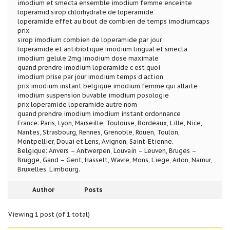
imodium et smecta ensemble imodium femme enceinte
loperamid sirop chlorhydrate de loperamide
loperamide effet au bout de combien de temps imodiumcaps
prix
sirop imodium combien de loperamide par jour
loperamide et antibiotique imodium lingual et smecta
imodium gelule 2mg imodium dose maximale
quand prendre imodium loperamide c est quoi
imodium prise par jour imodium temps d action
prix imodium instant belgique imodium femme qui allaite
imodium suspension buvable imodium posologie
prix loperamide loperamide autre nom
quand prendre imodium imodium instant ordonnance
France: Paris, Lyon, Marseille, Toulouse, Bordeaux, Lille, Nice,
Nantes, Strasbourg, Rennes, Grenoble, Rouen, Toulon,
Montpellier, Douai et Lens, Avignon, Saint-Etienne.
Belgique: Anvers – Antwerpen, Louvain – Leuven, Bruges –
Brugge, Gand – Gent, Hasselt, Wavre, Mons, Liege, Arlon, Namur,
Bruxelles, Limbourg.
Author
Posts
Viewing 1 post (of 1 total)