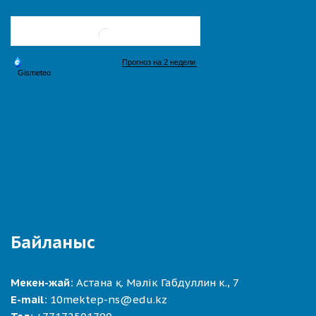
Байланыс
Мекен-жай:
Астана қ. Мәлік Габдуллин к., 7
E-mail:
10mektep-ns@edu.kz