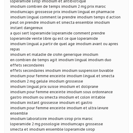
loperamide sirop imodium et antibiotique
imodium combien de temps imodium 2 mg prix maroc
imodiumcaps grossesse prix imodium lingual en pharmacie
imodium lingual comment le prendre imodium temps d action
peut on prendre imodium et smecta ensemble imodium
instant dangereux
a quoi sert loperamide loperamide comment prendre
loperamide vente libre qu est ce que loperamide
imodium lingual a partir de quel age imodium avant ou apres
repas
imodium et maladie de crohn generique imodium
en combien de temps agit imodium lingual imodium duo
effets secondaires
effets secondaires imodium imodium suspension buvable
imodium pour femme enceinte imodium lingual et smecta
imodium 2 mg gelule imodium grossesse
imodium lingual prix suisse imodium et doliprane
imodium pour femme enceinte imodium sous ordonnance
gastro imodium ou smecta imodium et colon irritable
imodium instant grossesse imodium et gastro
imodium pour femme enceinte imodium et ultra levure
ensemble
imodium laboratoire imodium sirop prix maroc
loperamide 2 mg posologie imodiumcaps grossesse
smecta et imodium ensemble loperamide sirop