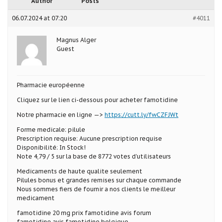
Author
Posts
06.07.2024 at 07:20
#4011
Magnus Alger
Guest
Pharmacie européenne
Cliquez sur le lien ci-dessous pour acheter famotidine
Notre pharmacie en ligne —>
https://cutt.ly/fwCZFJWt
Forme medicale: pilule
Prescription requise: Aucune prescription requise
Disponibilité: In Stock!
Note 4,79 / 5 sur la base de 8772 votes d’utilisateurs
Medicaments de haute qualite seulement
Pilules bonus et grandes remises sur chaque commande
Nous sommes fiers de fournir a nos clients le meilleur
medicament
famotidine 20 mg prix famotidine avis forum
famotidine avis famotidine belgique