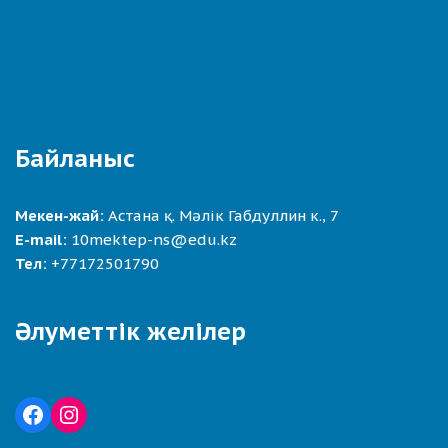
Байланыс
Мекен-жай:
Астана қ. Мәлік Габдуллин к., 7
E-mail:
10mektep-ns@edu.kz
Тел:
+77172501790
Әлуметтік желілер