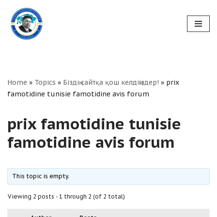
Skip
to
content
Home
»
Topics
»
Біздің сайтқа қош келдіңіздер!
»
prix
famotidine tunisie famotidine avis forum
prix famotidine tunisie
famotidine avis forum
This topic is empty.
Viewing 2 posts - 1 through 2 (of 2 total)