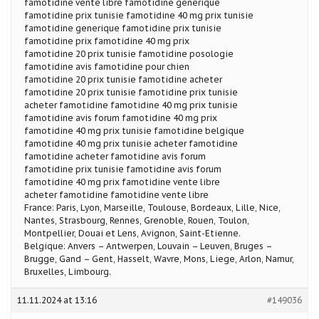
famotidine vente libre famotidine generique
famotidine prix tunisie famotidine 40 mg prix tunisie
famotidine generique famotidine prix tunisie
famotidine prix famotidine 40 mg prix
famotidine 20 prix tunisie famotidine posologie
famotidine avis famotidine pour chien
famotidine 20 prix tunisie famotidine acheter
famotidine 20 prix tunisie famotidine prix tunisie
acheter famotidine famotidine 40 mg prix tunisie
famotidine avis forum famotidine 40 mg prix
famotidine 40 mg prix tunisie famotidine belgique
famotidine 40 mg prix tunisie acheter famotidine
famotidine acheter famotidine avis forum
famotidine prix tunisie famotidine avis forum
famotidine 40 mg prix famotidine vente libre
acheter famotidine famotidine vente libre
France: Paris, Lyon, Marseille, Toulouse, Bordeaux, Lille, Nice,
Nantes, Strasbourg, Rennes, Grenoble, Rouen, Toulon,
Montpellier, Douai et Lens, Avignon, Saint-Etienne.
Belgique: Anvers – Antwerpen, Louvain – Leuven, Bruges –
Brugge, Gand – Gent, Hasselt, Wavre, Mons, Liege, Arlon, Namur,
Bruxelles, Limbourg.
11.11.2024 at 13:16
#149036