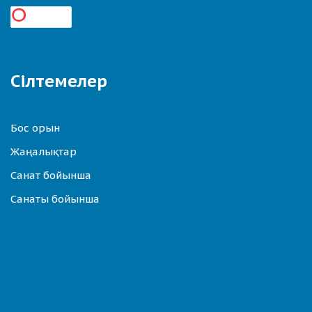
Сілтемелер
Бос орын
Жаңалықтар
Санат бойынша
Санаты бойынша