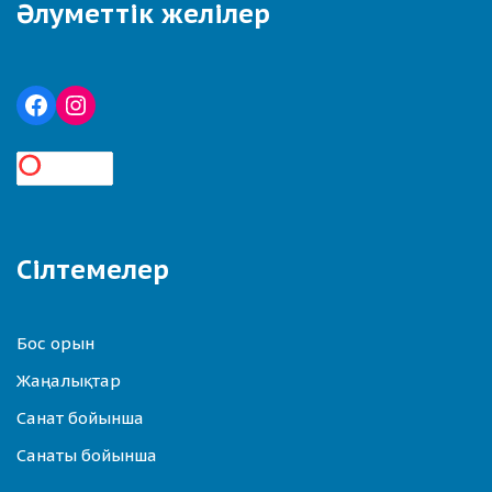
Әлуметтік желілер
Сілтемелер
Бос орын
Жаңалықтар
Санат бойынша
Санаты бойынша