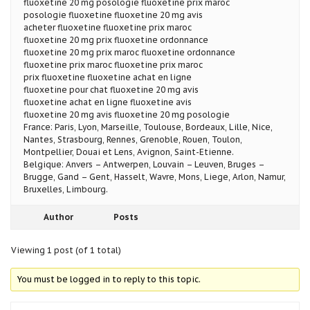
fluoxetine 20 mg posologie fluoxetine prix maroc
posologie fluoxetine fluoxetine 20 mg avis
acheter fluoxetine fluoxetine prix maroc
fluoxetine 20 mg prix fluoxetine ordonnance
fluoxetine 20 mg prix maroc fluoxetine ordonnance
fluoxetine prix maroc fluoxetine prix maroc
prix fluoxetine fluoxetine achat en ligne
fluoxetine pour chat fluoxetine 20 mg avis
fluoxetine achat en ligne fluoxetine avis
fluoxetine 20 mg avis fluoxetine 20 mg posologie
France: Paris, Lyon, Marseille, Toulouse, Bordeaux, Lille, Nice,
Nantes, Strasbourg, Rennes, Grenoble, Rouen, Toulon,
Montpellier, Douai et Lens, Avignon, Saint-Etienne.
Belgique: Anvers – Antwerpen, Louvain – Leuven, Bruges –
Brugge, Gand – Gent, Hasselt, Wavre, Mons, Liege, Arlon, Namur,
Bruxelles, Limbourg.
Author
Posts
Viewing 1 post (of 1 total)
You must be logged in to reply to this topic.