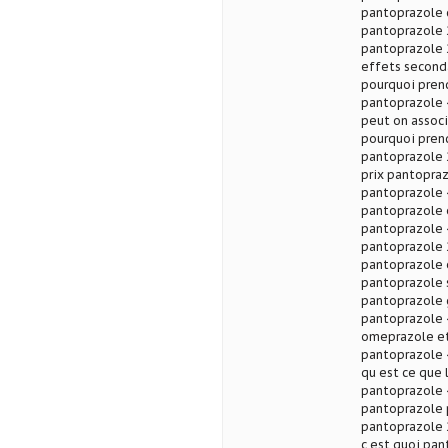
pantoprazole 
pantoprazole 
pantoprazole 
effets second
pourquoi pren
pantoprazole 
peut on assoc
pourquoi pren
pantoprazole 
prix pantopra
pantoprazole 
pantoprazole 
pantoprazole 
pantoprazole 
pantoprazole 
pantoprazole 
pantoprazole 
pantoprazole 
omeprazole et
pantoprazole 
qu est ce que
pantoprazole 4
pantoprazole 
pantoprazole 
c est quoi pa