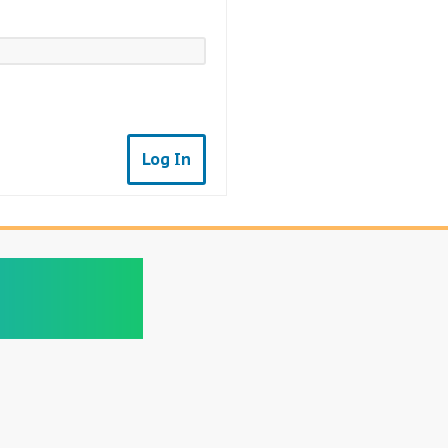
Log In