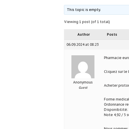
This topic is empty.
Viewing 1 post (of 1 total)
Author
Posts
06.09.2024 at 08:23
Pharmacie eu
Cliquez sur le
Anonymous
Acheter proto
Guest
Forme medical
Ordonnance req
Disponibilité: 
Note 4,92 / 5 s
Nous sommes fi