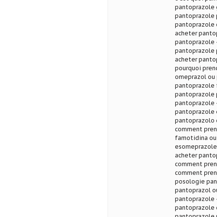
pantoprazole 
pantoprazole p
pantoprazole 
acheter panto
pantoprazole 
pantoprazole 
acheter panto
pourquoi pren
omeprazol ou 
pantoprazole 
pantoprazole 
pantoprazole 
pantoprazole 
pantoprazolo 
comment prend
famotidina ou
esomeprazole 
acheter panto
comment prend
comment prend
posologie pan
pantoprazol o
pantoprazole 
pantoprazole 
pantoprazole 