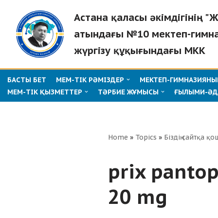
Астана қаласы әкімдігінің 
Skip
атындағы №10 мектеп-гимн
to
жүргізу құқығындағы МКК
content
БАСТЫ БЕТ
МЕМ-ТІК РӘМІЗДЕР
МЕКТЕП-ГИМНАЗИЯНЫҢ
МЕМ-ТІК ҚЫЗМЕТТЕР
ТӘРБИЕ ЖҰМЫСЫ
ҒЫЛЫМИ-ӘД
Home
»
Topics
»
Біздің сайтқа қо
prix panto
20 mg