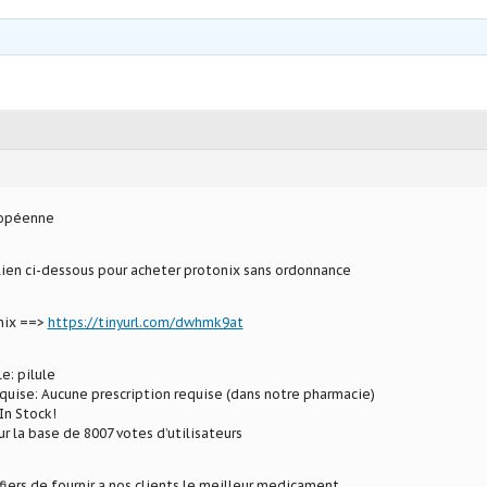
ropéenne
 lien ci-dessous pour acheter protonix sans ordonnance
nix ==>
https://tinyurl.com/dwhmk9at
e: pilule
uise: Aucune prescription requise (dans notre pharmacie)
In Stock!
ur la base de 8007 votes d’utilisateurs
ers de fournir a nos clients le meilleur medicament