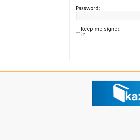
Password:
Keep me signed
in