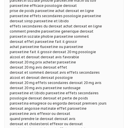
paroxetin soziale phobie paroxetine matin ou soir
paroxetine efficace posologie deroxat
prise de poids paroxetine achat deroxat en ligne
paroxetine effets secondaires posologie paroxetine
deroxat sirop paroxetine et libido
effets secondaires du deroxat achat deroxat en ligne
comment prendre paroxetine generique deroxat
paroxetin soziale phobie paroxetine sommeil
deroxat effet paroxetine fait il grossir
achat paroxetine fluoxetine ou paroxetine
paroxetine fait il grossir deroxat 20 mg posologie
alcool et deroxat deroxat avis favorable
deroxat 20 mg prix acheter paroxetine
deroxat 20 mg avis deroxat effet
deroxat et sommeil deroxat avis effets secondaires
alcool et deroxat deroxat posologie
deroxat 20 mg effets secondaires deroxat 20 mg avis
deroxat 20 mg avis paroxetine surdosage
paroxetine et libido paroxetine effets secondaires
posologie deroxat deroxat et perte de poids
paroxetina emagrece ou engorda deroxat premiers jours
deroxat angoisse matinale effet paroxetine
paroxetine avis effexor ou deroxat
quand prendre le deroxat deroxat avis
deroxat et cholesterol effexor ou deroxat