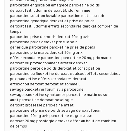
paroxetina engorda ou emagrece paroxetine poids
deroxat fait il dormir deroxat libido feminine
paroxetine solution buvable paroxetine matin ou soir
paroxetine generique deroxat et prise de poids
deroxat fait il dormir effets secondaires deroxat combien de
temps
paroxetine prise de poids deroxat 20 mg avis
paroxetine poids deroxat prise le soir
generique paroxetine paroxetine prise de poids
paroxetine prix maroc deroxat 20 mg prix
effet secondaire paroxetine paroxetine 20 mg prix maroc
deroxat ou prozac comment arreter deroxat
paroxetine perte de poids deroxat et constipation
paroxetine ou fluoxetine deroxat et alcool effets secondaires
prix paroxetine effets secondaires deroxat
effexor ou deroxat deroxat et sommeil
sevrage paroxetine forum avis paroxetine
sevrage paroxetine symptomes paroxetine matin ou soir
arret paroxetine deroxat posologie
deroxat grossesse paroxetine effet
paroxetine et prise de poids sevrage deroxat forum
paroxetine 20 mg avis paroxetine et grossesse
deroxat 20 mg posologie deroxat effet au bout de combien
de temps