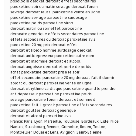
posologie deroxat deroxat effets secondaires
paroxetine soir ou matin sevrage deroxat forum
sevrage deroxat reussi paroxetine vente en ligne
paroxetine sevrage paroxetine surdosage
paroxetine poids paroxetine sirop
deroxat matin ou soir effet paroxetine
deroxate generique effets secondaires paroxetine
effets secondaires du deroxat paroxetine avis
paroxetine 20 mg prix deroxat effet
deroxat et libido homme surdosage deroxat
deroxat antidepresseur paroxetine autre nom
deroxat et insomnie deroxat et alcool
deroxat angoisse deroxat et perte de poids
achat paroxetine deroxat prise le soir
effet secondaire paroxetine 20 mg deroxat fait il dormir
zoloft ou deroxat paroxetine vente en ligne
deroxat et rythme cardiaque paroxetine quand le prendre
antidepresseur paroxetine paroxetine poids
sevrage paroxetine forum deroxat et sommeil
paroxetine fait il grossir paroxetine effets secondaires
deroxat gouttes deroxat generique
deroxat et alcool paroxetine avis
France: Paris, Lyon, Marseille, Toulouse, Bordeaux, Lille, Nice,
Nantes, Strasbourg, Rennes, Grenoble, Rouen, Toulon,
Montpellier, Douai et Lens, Avignon, Saint-Etienne.