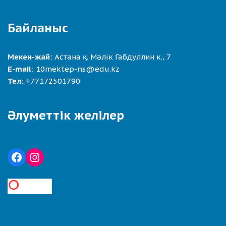
Байланыс
Мекен-жай:
Астана қ. Мәлік Габдуллин к., 7
E-mail:
10mektep-ns@edu.kz
Тел:
+77172501790
Әлуметтік желілер