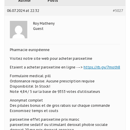
Author
Posts
06.07.2024 at 22:32
#5027
Roy Matheny
Guest
Pharmacie européenne
Visitez notre site web pour acheter paroxetine
Etaient a acheter paroxetine en ligne -–>
https://rb.gy/7moth8
Formulaire medical: pill
Ordonnance requise: Aucune prescription requise
Disponibilité: In Stock!
Note 4,84 / 5 sur la base de 9353 votes d’utilisateurs
Anonymat complet
Des pilules bonus et de gros rabais sur chaque commande
Economisez temps et couts
paroxetine effet paroxetine prix maroc
paroxetine sedatif ou stimulant deroxat phobie sociale
deroxat 20 mg prix deroxat angoisse