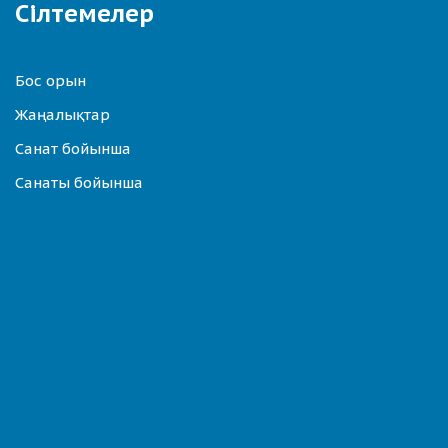
Сілтемелер
Бос орын
Жаңалықтар
Санат бойынша
Санаты бойынша