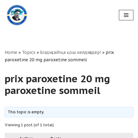
Skip
to
content
Home
»
Topics
»
Біздің сайтқа қош келдіңіздер!
»
prix
paroxetine 20 mg paroxetine sommeil
prix paroxetine 20 mg
paroxetine sommeil
This topic is empty.
Viewing 1 post (of 1 total)