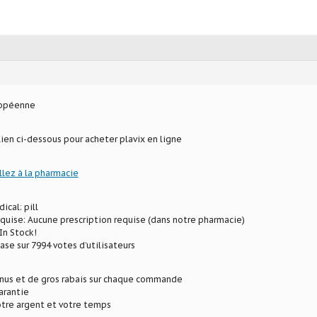
ropéenne
lien ci-dessous pour acheter plavix en ligne
llez à la pharmacie
ical: pill
equise: Aucune prescription requise (dans notre pharmacie)
In Stock!
ase sur 7994 votes d’utilisateurs
onus et de gros rabais sur chaque commande
arantie
tre argent et votre temps