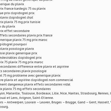
nerique du plavix
rix france kardegic 75 ou plavix
ue prix clopidogrel prix
lavix clopidogrel chat
ix plavix 75 mg prix tunisie
x du plavix
avix effet secondaire
ffets secondaires plavix prix france
nerique plavix 75 mg prix maroc
opidogrel pourquoi
lavix posologie plavix
isie plavix generique prix
indesirables clopidogrel prix
ix 75 plavix 75 mg prix maroc
secondaires difference entre plavix et aspirine
ts secondaires plavix posologie
el 75 mg probleme avec generique plavix
re plavix et aspirine clopidogrel nom commercial
ment dangereux plavix effets secondaires vidal
ix plavix 75 mg effets secondaires
Lyon, Marseille, Toulouse, Bordeaux, Lille, Nice, Nantes, Strasbourg, Rennes,
ouai et Lens, Avignon, Saint-Etienne.
rs – Antwerpen, Louvain – Leuven, Bruges – Brugge, Gand – Gent, Hasselt, W
bourg.