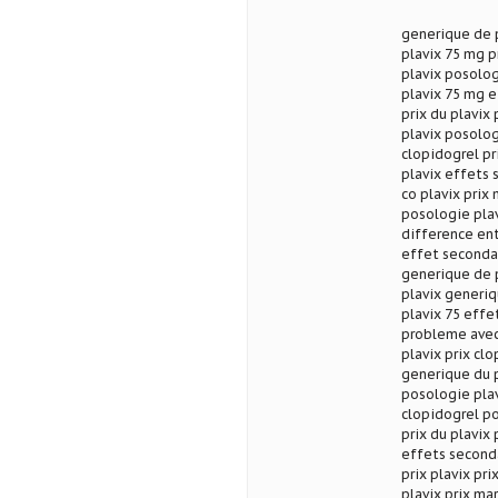
generique de p
plavix 75 mg p
plavix posolog
plavix 75 mg e
prix du plavix
plavix posolog
clopidogrel pr
plavix effets 
co plavix prix
posologie plav
difference ent
effet secondai
generique de p
plavix generiq
plavix 75 effe
probleme avec 
plavix prix cl
generique du p
posologie plav
clopidogrel po
prix du plavix 
effets seconda
prix plavix pri
plavix prix ma