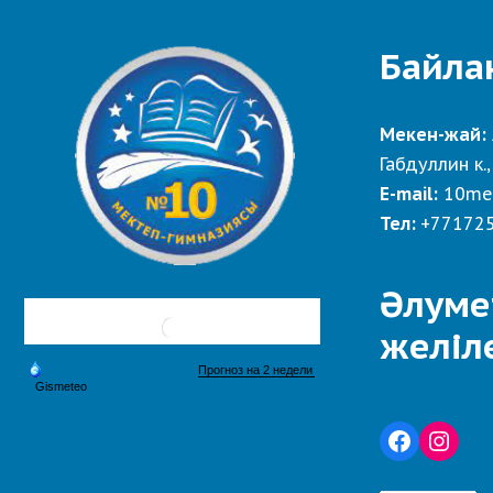
Байла
Мекен-жай:
Габдуллин к.,
E-mail:
10me
Тел:
+77172
Әлуме
желіл