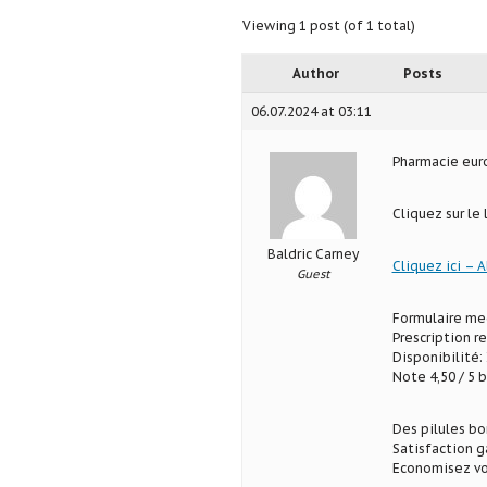
Viewing 1 post (of 1 total)
Author
Posts
06.07.2024 at 03:11
Pharmacie eu
Cliquez sur le 
Baldric Carney
Cliquez ici – A
Guest
Formulaire med
Prescription r
Disponibilité: 
Note 4,50 / 5 b
Des pilules b
Satisfaction g
Economisez vo