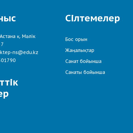
ныс
Сілтемелер
Астана қ. Мәлік
Бос орын
 7
Жаңалықтар
ktep-ns@edu.kz
501790
Санат бойынша
Санаты бойынша
ттік
ер