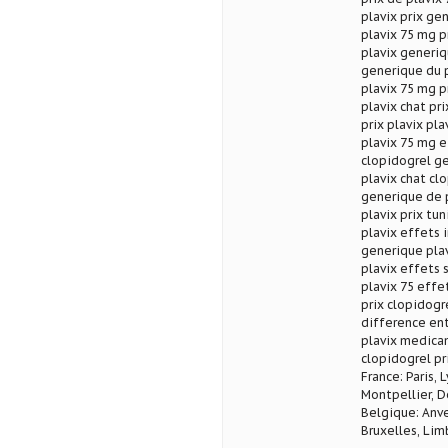
plavix prix ge
plavix 75 mg p
plavix generiq
generique du p
plavix 75 mg pr
plavix chat pri
prix plavix pl
plavix 75 mg e
clopidogrel ge
plavix chat cl
generique de p
plavix prix tun
plavix effets 
generique plav
plavix effets 
plavix 75 effe
prix clopidogr
difference ent
plavix medica
clopidogrel pr
France: Paris, 
Montpellier, D
Belgique: Anve
Bruxelles, Lim