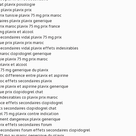
at plavix posologie
plavix plavix prix
rix tunisie plavix 75 mg prix maroc
ires plavix plavix generique
rix maroc plavix 75 mg prix france
mg plavix et alcool
secondaires vidal plavix 75 mg prix
ue prix plavix prix maroc
secondaires vidal plavix effets indesirables
 maroc clopidogrel generique
ie plavix 75 mg prix maroc
plavix et alcool
 75 mg generique du plavix
roc difference entre plavix et aspirine
roc effets secondaires plavix
re plavix et aspirine plavix generique
ue prix clopidogrel chat
indesirables co plavix prix maroc
ance effets secondaires clopidogrel
ts secondaires clopidogrel chat
el 75 mg plavix contre indication
ment dangereux plavix generique
avix effets secondaires forum
secondaires forum effets secondaires clopidogrel
 75 mg au maroc generique du plavix