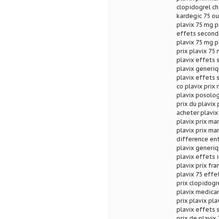
clopidogrel ch
kardegic 75 ou 
plavix 75 mg p
effets seconda
plavix 75 mg p
prix plavix 75 
plavix effets 
plavix generiq
plavix effets 
co plavix prix
plavix posolog
prix du plavix 
acheter plavix
plavix prix ma
plavix prix ma
difference ent
plavix generiq
plavix effets 
plavix prix fr
plavix 75 effe
prix clopidogr
plavix medica
prix plavix pl
plavix effets 
prix de plavix