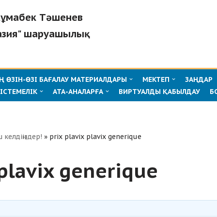
"Жұмабек Тәшенев
азия" шаруашылық
 ӨЗІН-ӨЗІ БАҒАЛАУ МАТЕРИАЛДАРЫ
МЕКТЕП
ЗАҢДАР
ІСТЕМЕЛІК
АТА-АНАЛАРҒА
ВИРТУАЛДЫ ҚАБЫЛДАУ
Б
ш келдіңіздер!
»
prix plavix plavix generique
 plavix generique