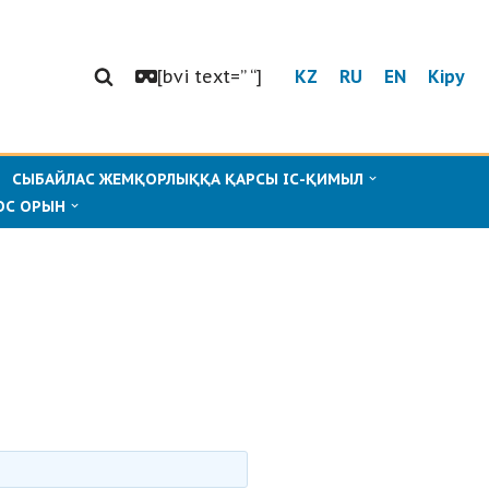
[bvi text=” “]
KZ
RU
EN
Кіру
СЫБАЙЛАС ЖЕМҚОРЛЫҚҚА ҚАРСЫ ІС-ҚИМЫЛ
ОС ОРЫН