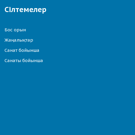
Сілтемелер
Бос орын
Жаңалықтар
Санат бойынша
Санаты бойынша