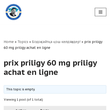
Skip
to
content
Home
»
Topics
»
Біздің сайтқа қош келдіңіздер!
»
prix priligy
60 mg priligy achat en ligne
prix priligy 60 mg priligy
achat en ligne
This topic is empty.
Viewing 1 post (of 1 total)