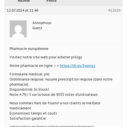
Author
Posts
12.07.2024 at 11:46
#12629
Anonymous
Guest
Pharmacie européenne
Visitez notre site web pour acheter priligy
Notre pharmacie en ligne —>
https://rb.gy/3yomzs
Formulaire medical: pill
Ordonnance requise: Aucune prescription requise (dans notre
pharmacie)
Disponibilité: In Stock!
Note 4,79 / 5 sur la base de 9333 votes d’utilisateurs
Nous sommes fiers de fournir a nos clients le meilleur
medicament
Economisez temps et couts
Satisfaction garantie
achat priligy en france priligy generique belgique