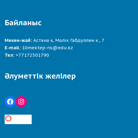
Байланыс
Мекен-жай:
Астана қ. Мәлік Габдуллин к., 7
E-mail:
10mektep-ns@edu.kz
Тел:
+77172501790
Әлуметтік желілер