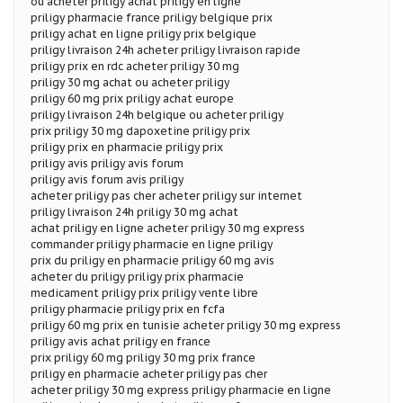
ou acheter priligy achat priligy en ligne
priligy pharmacie france priligy belgique prix
priligy achat en ligne priligy prix belgique
priligy livraison 24h acheter priligy livraison rapide
priligy prix en rdc acheter priligy 30 mg
priligy 30 mg achat ou acheter priligy
priligy 60 mg prix priligy achat europe
priligy livraison 24h belgique ou acheter priligy
prix priligy 30 mg dapoxetine priligy prix
priligy prix en pharmacie priligy prix
priligy avis priligy avis forum
priligy avis forum avis priligy
acheter priligy pas cher acheter priligy sur internet
priligy livraison 24h priligy 30 mg achat
achat priligy en ligne acheter priligy 30 mg express
commander priligy pharmacie en ligne priligy
prix du priligy en pharmacie priligy 60 mg avis
acheter du priligy priligy prix pharmacie
medicament priligy prix priligy vente libre
priligy pharmacie priligy prix en fcfa
priligy 60 mg prix en tunisie acheter priligy 30 mg express
priligy avis achat priligy en france
prix priligy 60 mg priligy 30 mg prix france
priligy en pharmacie acheter priligy pas cher
acheter priligy 30 mg express priligy pharmacie en ligne