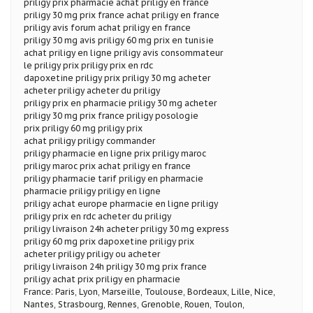
priligy prix pharmacie achat priligy en france
priligy 30 mg prix france achat priligy en france
priligy avis forum achat priligy en france
priligy 30 mg avis priligy 60 mg prix en tunisie
achat priligy en ligne priligy avis consommateur
le priligy prix priligy prix en rdc
dapoxetine priligy prix priligy 30 mg acheter
acheter priligy acheter du priligy
priligy prix en pharmacie priligy 30 mg acheter
priligy 30 mg prix france priligy posologie
prix priligy 60 mg priligy prix
achat priligy priligy commander
priligy pharmacie en ligne prix priligy maroc
priligy maroc prix achat priligy en france
priligy pharmacie tarif priligy en pharmacie
pharmacie priligy priligy en ligne
priligy achat europe pharmacie en ligne priligy
priligy prix en rdc acheter du priligy
priligy livraison 24h acheter priligy 30 mg express
priligy 60 mg prix dapoxetine priligy prix
acheter priligy priligy ou acheter
priligy livraison 24h priligy 30 mg prix france
priligy achat prix priligy en pharmacie
France: Paris, Lyon, Marseille, Toulouse, Bordeaux, Lille, Nice,
Nantes, Strasbourg, Rennes, Grenoble, Rouen, Toulon,