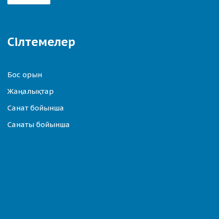
Сілтемелер
Бос орын
Жаңалықтар
Санат бойынша
Санаты бойынша