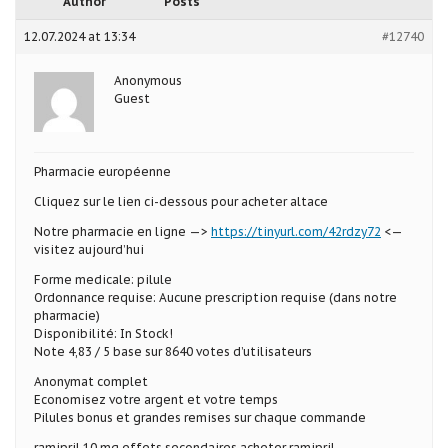
Author
Posts
12.07.2024 at 13:34
#12740
Anonymous
Guest
Pharmacie européenne
Cliquez sur le lien ci-dessous pour acheter altace
Notre pharmacie en ligne —>
https://tinyurl.com/42rdzy72
<—
visitez aujourd’hui
Forme medicale: pilule
Ordonnance requise: Aucune prescription requise (dans notre
pharmacie)
Disponibilité: In Stock!
Note 4,83 / 5 base sur 8640 votes d’utilisateurs
Anonymat complet
Economisez votre argent et votre temps
Pilules bonus et grandes remises sur chaque commande
ramipril 10 mg effets secondaires acheter ramipril