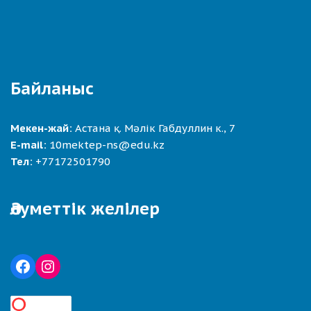
Байланыс
Мекен-жай:
Астана қ. Мәлік Габдуллин к., 7
E-mail:
10mektep-ns@edu.kz
Тел:
+77172501790
Әлуметтік желілер