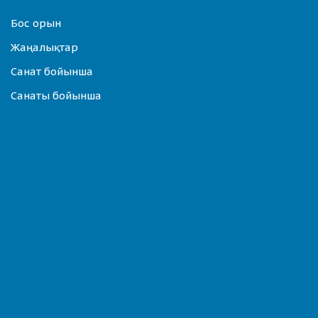
Бос орын
Жаңалықтар
Санат бойынша
Санаты бойынша