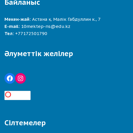
Байланыс
Мекен-жай:
Астана қ. Мәлік Габдуллин к., 7
E-mail:
10mektep-ns@edu.kz
Тел:
+77172501790
Әлуметтік желілер
Сілтемелер