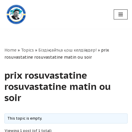
Skip
to
content
Home
»
Topics
»
Біздің сайтқа қош келдіңіздер!
»
prix
rosuvastatine rosuvastatine matin ou soir
prix rosuvastatine
rosuvastatine matin ou
soir
This topic is empty.
Viewing 1 post (of 1 total)