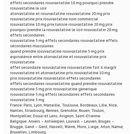
effets secondaires rosuvastatine 10 mg pourquoi prendre
rosuvastatine le soir
atorvastatine et rosuvastatine rosuvastatine 20 mg prix
rosuvastatine prix rosuvastatine nom commercial
rosuvastatine 10 mg prix tunisie rosuvastatine 20 mg prix
pourquoi prendre la rosuvastatine le soir rosuvastatin 20 mg
effets secondaires
rosuvastatine 5 mg effets secondaires rosuvastatine effets
secondaires musculaires
quand prendre rosuvastatine rosuvastatine 5 mg prix
equivalence entre atorvastatine et rosuvastatine prix
rosuvastatine
effet secondaire rosuvastatine rosuvastatine fait il maigrir
rosuvastatine et atorvastatine prix rosuvastatine 10 mg
prix rosuvastatine rosuvastatin effets secondaires
effets secondaires rosuvastatine quand prendre rosuvastatine
rosuvastatine 5 mg prix rosuvastatine generique
rosuvastatine 5 mg effets secondaires effets secondaires
rosuvastatine 5 mg
France: Paris, Lyon, Marseille, Toulouse, Bordeaux, Lille, Nice,
Nantes, Strasbourg, Rennes, Grenoble, Rouen, Toulon,
Montpellier, Douai et Lens, Avignon, Saint-Etienne.
Belgique: Anvers – Antwerpen, Louvain – Leuven, Bruges –
Brugge, Gand – Gent, Hasselt, Wavre, Mons, Liege, Arlon, Namur,
Bruxelles, Limbourg.