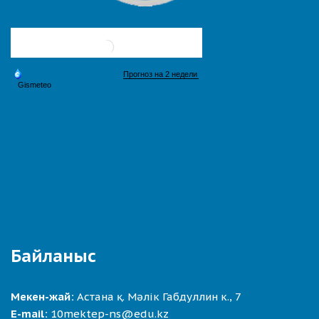
Байланыс
Мекен-жай:
Астана қ. Мәлік Габдуллин к., 7
E-mail:
10mektep-ns@edu.kz