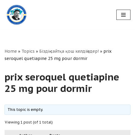
Skip
to
content
Home
»
Topics
»
Біздің сайтқа қош келдіңіздер!
»
prix
seroquel quetiapine 25 mg pour dormir
prix seroquel quetiapine
25 mg pour dormir
This topic is empty.
Viewing 1 post (of 1 total)