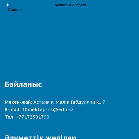
Байланыс
Мекен-жай:
Астана қ. Мәлік Габдуллин к., 7
E-mail:
10mektep-ns@edu.kz
Тел:
+77172501790
Әлуметтік желілер