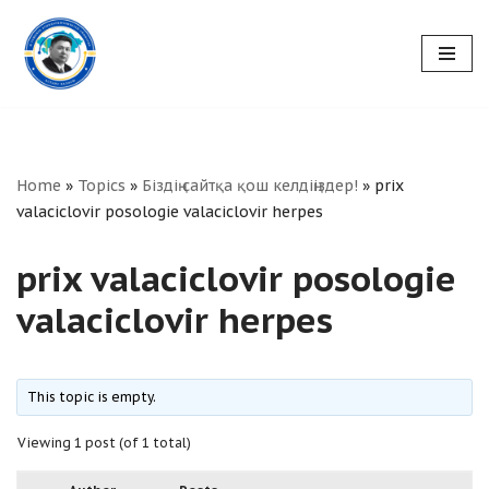
Skip
to
content
Home
»
Topics
»
Біздің сайтқа қош келдіңіздер!
»
prix
valaciclovir posologie valaciclovir herpes
prix valaciclovir posologie
valaciclovir herpes
This topic is empty.
Viewing 1 post (of 1 total)