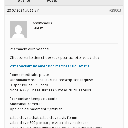
Author
Posts
20.07.2024 at 11:57
#28903
Anonymous
Guest
Pharmacie européenne
Cliquez sur le lien ci-dessous pour acheter valaciclovir
Prix speciaux internet bon marche! Cliquez ici!
Forme medicale: pilule
Ordonnance requise: Aucune prescription requise
Disponibilité: In Stock!
Note 4,75 / 5 base sur 10065 votes d’utilisateurs
Economisez temps et couts
Anonymat complet
Options de paiement flexibles
valaciclovir achat valaciclovir avis forum
valaciclovir 500 posologie valaciclovir acheter
valaciclovir 4 comprimes posologie valaciclovir herpes