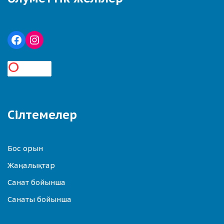
Сілтемелер
Бос орын
Жаңалықтар
Санат бойынша
Санаты бойынша