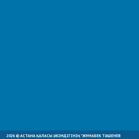
2026 © АСТАНА ҚАЛАСЫ ӘКІМДІГІНІҢ "ЖҰМАБЕК ТӘШЕНЕВ