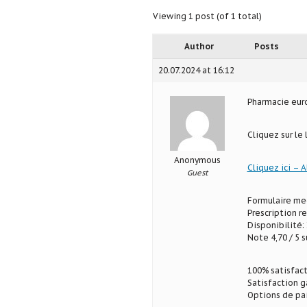
Viewing 1 post (of 1 total)
Author
Posts
20.07.2024 at 16:12
Pharmacie eu
Cliquez sur le
Anonymous
Cliquez ici – A
Guest
Formulaire med
Prescription r
Disponibilité: 
Note 4,70 / 5 s
100% satisfact
Satisfaction g
Options de pa