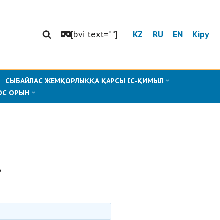
[bvi text=” “]
KZ
RU
EN
Кіру
СЫБАЙЛАС ЖЕМҚОРЛЫҚҚА ҚАРСЫ ІС-ҚИМЫЛ
ОС ОРЫН
r