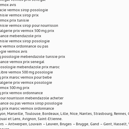
rmox avis
cie vermox sirop posologie
nisie vermox sirop prix
rmox prix tunisie
nisie vermox sirop pour nourrisson
lgerie prix vermox 500 mg prix
nance mebendazole prix
nisie vermox sirop posologie
x vermox ordonnance ou pas
gie vermox avis
 posologie mebendazole tunisie prix
ance vermox prix senegal
posologie mebendazole prix maroc
libre vermox 500 mg posologie
 prix maroc vermox pour bebe
lgerie prix vermox posologie
ermox 500 mg prix
 prix vermox ordonnance
pour nourrisson mebendazole acheter
ance ou pas vermox sirop posologie
 prix maroc vermox ordonnance
Lyon, Marseille, Toulouse, Bordeaux, Lille, Nice, Nantes, Strasbourg, Rennes,
ouai et Lens, Avignon, Saint-Etienne.
rs – Antwerpen, Louvain – Leuven, Bruges – Brugge, Gand – Gent, Hasselt, W