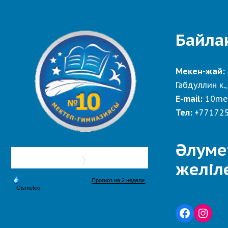
Байла
Мекен-жай:
Габдуллин к.,
E-mail:
10me
Тел:
+77172
Әлуме
желіл