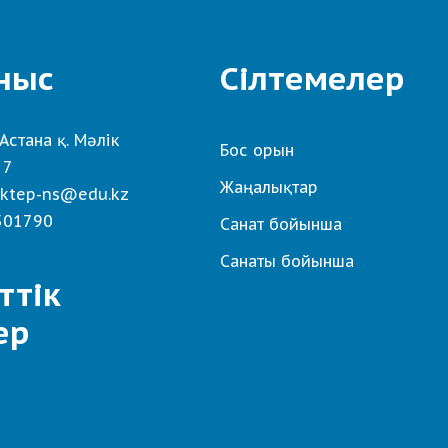
ныс
Сілтемелер
Астана қ. Мәлік
Бос орын
 7
Жаңалықтар
ktep-ns@edu.kz
501790
Санат бойынша
Санаты бойынша
ттік
ер