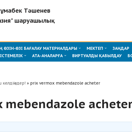
"Жұмабек Тәшенев
азия" шаруашылық
 ӨЗІН-ӨЗІ БАҒАЛАУ МАТЕРИАЛДАРЫ
МЕКТЕП
ЗАҢДАР
ІСТЕМЕЛІК
АТА-АНАЛАРҒА
ВИРТУАЛДЫ ҚАБЫЛДАУ
Б
ш келдіңіздер!
»
prix vermox mebendazole acheter
x mebendazole achete