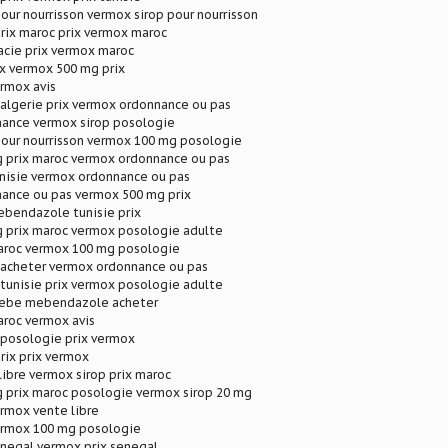
our nourrisson vermox sirop pour nourrisson
rix maroc prix vermox maroc
cie prix vermox maroc
x vermox 500 mg prix
rmox avis
lgerie prix vermox ordonnance ou pas
ance vermox sirop posologie
pour nourrisson vermox 100 mg posologie
 prix maroc vermox ordonnance ou pas
unisie vermox ordonnance ou pas
ance ou pas vermox 500 mg prix
ebendazole tunisie prix
 prix maroc vermox posologie adulte
aroc vermox 100 mg posologie
cheter vermox ordonnance ou pas
unisie prix vermox posologie adulte
bebe mebendazole acheter
aroc vermox avis
osologie prix vermox
rix prix vermox
ibre vermox sirop prix maroc
 prix maroc posologie vermox sirop 20 mg
rmox vente libre
ermox 100 mg posologie
enegal vermox prix senegal