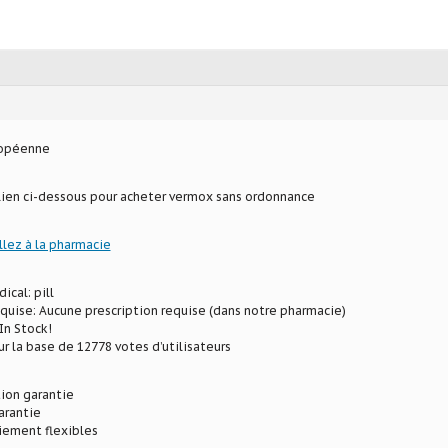
ropéenne
 lien ci-dessous pour acheter vermox sans ordonnance
llez à la pharmacie
ical: pill
equise: Aucune prescription requise (dans notre pharmacie)
In Stock!
ur la base de 12778 votes d’utilisateurs
ion garantie
arantie
iement flexibles