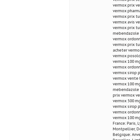
vermox prix ve
vermox pharma
vermox prix tu
vermox avis ve
vermox prix tu
mebendazole a
vermox ordon
vermox prix tu
acheter vermo
vermox posolo
vermox 100 mg
vermox ordonn
vermox sirop 
vermox vente 
vermox 100 mg
mebendazole a
prix vermox v
vermox 500 mg
vermox sirop 
vermox ordonn
vermox 100 mg
France: Paris, 
Montpellier, D
Belgique: Anve