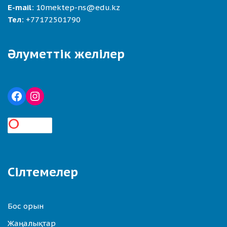
E-mail:
10mektep-ns@edu.kz
Тел:
+77172501790
Әлуметтік желілер
Сілтемелер
Бос орын
Жаңалықтар