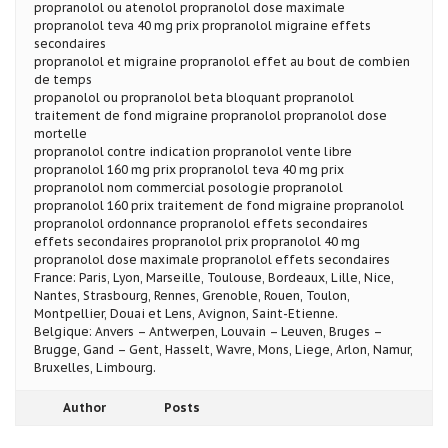
propranolol ou atenolol propranolol dose maximale
propranolol teva 40 mg prix propranolol migraine effets
secondaires
propranolol et migraine propranolol effet au bout de combien
de temps
propanolol ou propranolol beta bloquant propranolol
traitement de fond migraine propranolol propranolol dose
mortelle
propranolol contre indication propranolol vente libre
propranolol 160 mg prix propranolol teva 40 mg prix
propranolol nom commercial posologie propranolol
propranolol 160 prix traitement de fond migraine propranolol
propranolol ordonnance propranolol effets secondaires
effets secondaires propranolol prix propranolol 40 mg
propranolol dose maximale propranolol effets secondaires
France: Paris, Lyon, Marseille, Toulouse, Bordeaux, Lille, Nice,
Nantes, Strasbourg, Rennes, Grenoble, Rouen, Toulon,
Montpellier, Douai et Lens, Avignon, Saint-Etienne.
Belgique: Anvers – Antwerpen, Louvain – Leuven, Bruges –
Brugge, Gand – Gent, Hasselt, Wavre, Mons, Liege, Arlon, Namur,
Bruxelles, Limbourg.
Author
Posts