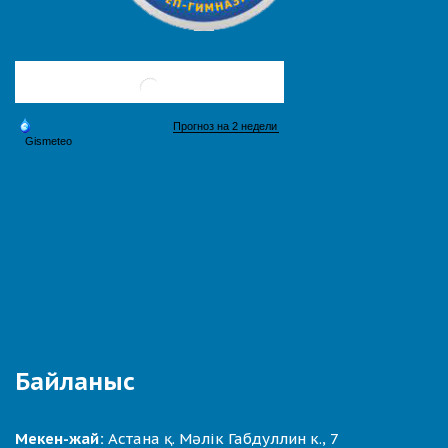
Байланыс
Мекен-жай:
Астана қ. Мәлік Габдуллин к., 7