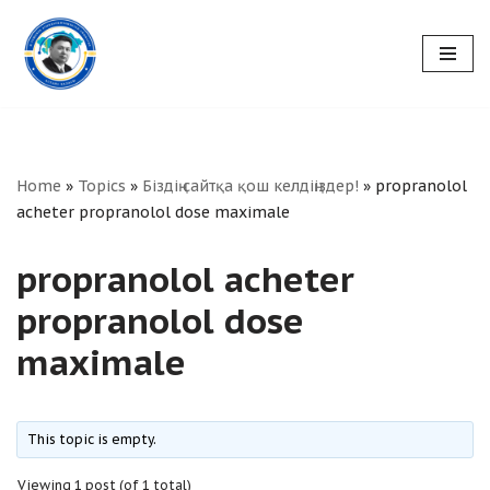
Skip
to
content
Home
»
Topics
»
Біздің сайтқа қош келдіңіздер!
»
propranolol
acheter propranolol dose maximale
propranolol acheter
propranolol dose
maximale
This topic is empty.
Viewing 1 post (of 1 total)