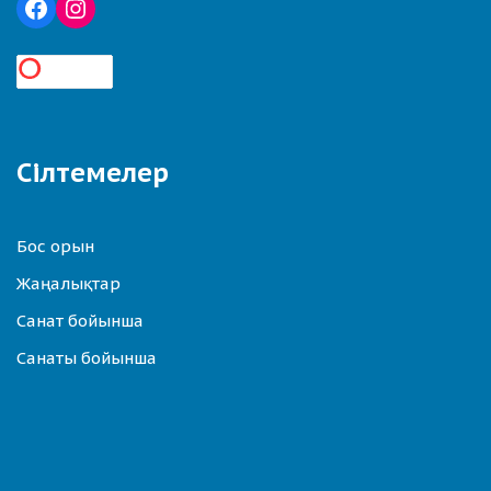
Сілтемелер
Бос орын
Жаңалықтар
Санат бойынша
Санаты бойынша