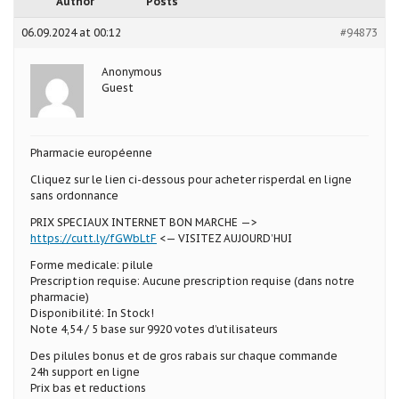
Author
Posts
06.09.2024 at 00:12
#94873
Anonymous
Guest
Pharmacie européenne
Cliquez sur le lien ci-dessous pour acheter risperdal en ligne
sans ordonnance
PRIX SPECIAUX INTERNET BON MARCHE —>
https://cutt.ly/fGWbLtF
<— VISITEZ AUJOURD’HUI
Forme medicale: pilule
Prescription requise: Aucune prescription requise (dans notre
pharmacie)
Disponibilité: In Stock!
Note 4,54 / 5 base sur 9920 votes d’utilisateurs
Des pilules bonus et de gros rabais sur chaque commande
24h support en ligne
Prix bas et reductions