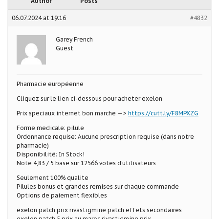
Author
Posts
06.07.2024 at 19:16
#4832
Garey French
Guest
Pharmacie européenne
Cliquez sur le lien ci-dessous pour acheter exelon
Prix speciaux internet bon marche —>
https://cutt.ly/F8MPXZG
Forme medicale: pilule
Ordonnance requise: Aucune prescription requise (dans notre
pharmacie)
Disponibilité: In Stock!
Note 4,83 / 5 base sur 12566 votes d’utilisateurs
Seulement 100% qualite
Pilules bonus et grandes remises sur chaque commande
Options de paiement flexibles
exelon patch prix rivastigmine patch effets secondaires
exelon patch 5 prix au maroc rivastigmine prix