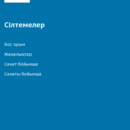
Сілтемелер
Бос орын
Жаңалықтар
Санат бойынша
Санаты бойынша