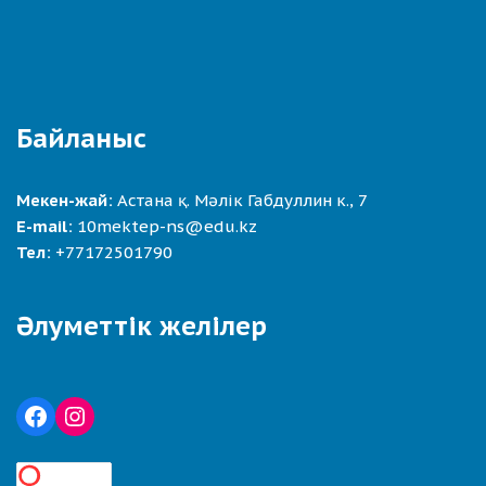
Байланыс
Мекен-жай:
Астана қ. Мәлік Габдуллин к., 7
E-mail:
10mektep-ns@edu.kz
Тел:
+77172501790
Әлуметтік желілер