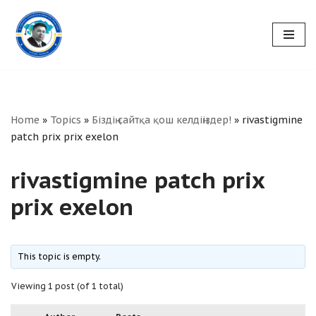
Skip
to
content
Home
»
Topics
»
Біздің сайтқа қош келдіңіздер!
»
rivastigmine
patch prix prix exelon
rivastigmine patch prix
prix exelon
This topic is empty.
Viewing 1 post (of 1 total)