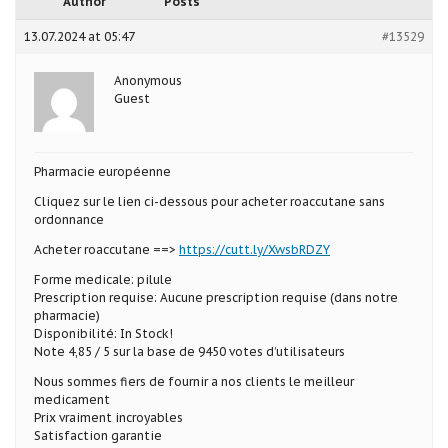
Author
Posts
13.07.2024 at 05:47
#13529
Anonymous
Guest
Pharmacie européenne
Cliquez sur le lien ci-dessous pour acheter roaccutane sans
ordonnance
Acheter roaccutane ==>
https://cutt.ly/XwsbRDZY
Forme medicale: pilule
Prescription requise: Aucune prescription requise (dans notre
pharmacie)
Disponibilité: In Stock!
Note 4,85 / 5 sur la base de 9450 votes d’utilisateurs
Nous sommes fiers de fournir a nos clients le meilleur
medicament
Prix vraiment incroyables
Satisfaction garantie