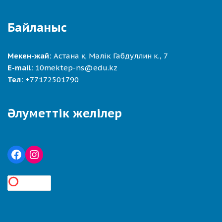
Байланыс
Мекен-жай:
Астана қ. Мәлік Габдуллин к., 7
E-mail:
10mektep-ns@edu.kz
Тел:
+77172501790
Әлуметтік желілер