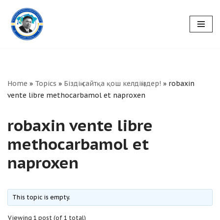
Skip
to
content
Home
»
Topics
»
Біздің сайтқа қош келдіңіздер!
»
robaxin
vente libre methocarbamol et naproxen
robaxin vente libre
methocarbamol et
naproxen
This topic is empty.
Viewing 1 post (of 1 total)