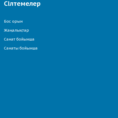
Сілтемелер
Бос орын
Жаңалықтар
Санат бойынша
Санаты бойынша